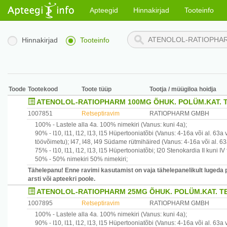
Apteegid
Hinnakirjad
Tooteinfo
Hinnakirjad
Tooteinfo
Toode
Tootekood
Toote tüüp
Tootja / müügiloa hoidja
ATENOLOL-RATIOPHARM 100MG ÕHUK. POLÜM.KAT. T
1007851
Retseptiravim
RATIOPHARM GMBH
100% -
Lastele alla 4a.
100% nimekiri
(Vanus: kuni 4a)
;
90% -
I10, I11, I12, I13, I15
Hüpertooniatõbi
(Vanus: 4-16a või al. 63a 
töövõimetu)
;
I47, I48, I49
Südame rütmihäired
(Vanus: 4-16a või al. 63
75% -
I10, I11, I12, I13, I15
Hüpertooniatõbi
;
I20
Stenokardia II kuni IV
50% -
50% nimekiri
50% nimekiri
;
Tähelepanu! Enne ravimi kasutamist on vaja tähelepanelikult lugeda 
arsti või apteekri poole.
ATENOLOL-RATIOPHARM 25MG ÕHUK. POLÜM.KAT. T
1007895
Retseptiravim
RATIOPHARM GMBH
100% -
Lastele alla 4a.
100% nimekiri
(Vanus: kuni 4a)
;
90% -
I10, I11, I12, I13, I15
Hüpertooniatõbi
(Vanus: 4-16a või al. 63a 