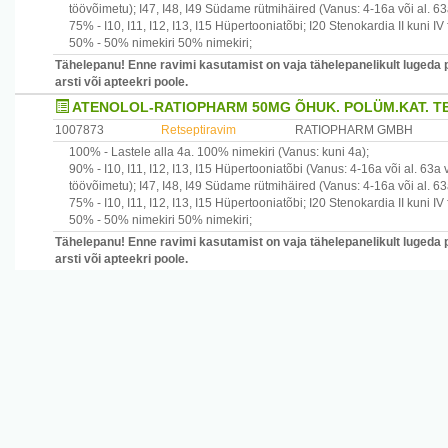
töövõimetu)
;
I47, I48, I49
Südame rütmihäired
(Vanus: 4-16a või al. 63
75% -
I10, I11, I12, I13, I15
Hüpertooniatõbi
;
I20
Stenokardia II kuni IV
50% -
50% nimekiri
50% nimekiri
;
Tähelepanu! Enne ravimi kasutamist on vaja tähelepanelikult lugeda 
arsti või apteekri poole.
ATENOLOL-RATIOPHARM 50MG ÕHUK. POLÜM.KAT. T
1007873
Retseptiravim
RATIOPHARM GMBH
100% -
Lastele alla 4a.
100% nimekiri
(Vanus: kuni 4a)
;
90% -
I10, I11, I12, I13, I15
Hüpertooniatõbi
(Vanus: 4-16a või al. 63a 
töövõimetu)
;
I47, I48, I49
Südame rütmihäired
(Vanus: 4-16a või al. 63
75% -
I10, I11, I12, I13, I15
Hüpertooniatõbi
;
I20
Stenokardia II kuni IV
50% -
50% nimekiri
50% nimekiri
;
Tähelepanu! Enne ravimi kasutamist on vaja tähelepanelikult lugeda 
arsti või apteekri poole.