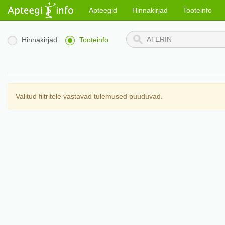
Apteegid
Hinnakirjad
Tooteinfo
Hinnakirjad
Tooteinfo
Valitud filtritele vastavad tulemused puuduvad.