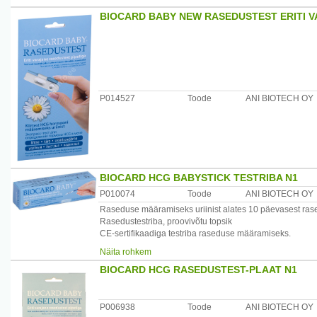
BIOCARD BABY NEW RASEDUSTEST ERITI V
P014527
Toode
ANI BIOTECH OY
BIOCARD HCG BABYSTICK TESTRIBA N1
P010074
Toode
ANI BIOTECH OY
Raseduse määramiseks uriinist alates 10 päevasest ras
Rasedustestriba, proovivõtu topsik
CE-sertifikaadiga testriba raseduse määramiseks.
Test teha hommikusest uriinist. Tulemus saabub 5 minuti
Näita rohkem
BIOCARD HCG RASEDUSTEST-PLAAT N1
P006938
Toode
ANI BIOTECH OY