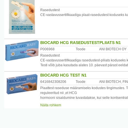
Rasedustest
CE-vastavussertifikaadiga plaat-rasedustest koduseks k
BIOCARD HCG RASEDUSTESTPLIIATS N1
P006968
Toode
ANI BIOTECH OY
Rasedustest
CE-vastavussertifikaadiga rasedustest-pliiats koduseks k
Testi võib juba kasutada alates 10. päevast pärast eeldat
BIOCARD HCG TEST N1
6416842308206
Toode
ANI BIOTECH, FIN
Plaattest raseduse määramiseks kodustes tingimustes. Te
reguleeritud nii ,et HCG
hormooni sisaldumine tuvastatakse, kui selle kontsentrat
tasemele 10.
Näita rohkem
päeval pärast rasestumist.
Pakend sisaldab: vaakumpakendit, milles on ühekordseks 
Enne testi läbiviimist loe hoolikalt kasutusjuhendit!