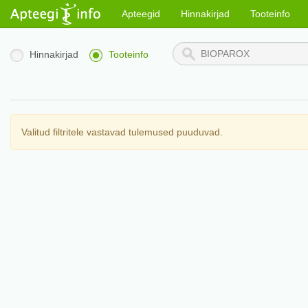
Apteegid
Hinnakirjad
Tooteinfo
Hinnakirjad
Tooteinfo
Valitud filtritele vastavad tulemused puuduvad.