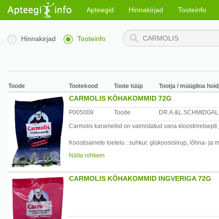
Apteegid
Hinnakirjad
Tooteinfo
Hinnakirjad
Tooteinfo
Toode
Tootekood
Toote tüüp
Tootja / müügiloa hoid
CARMOLIS KÖHAKOMMID 72G
P005009
Toode
DR.A.&L.SCHMIDGA
Carmolis karamellid on valmistatud vana kloostriretsepti jä
Koostisainete loetelu : suhkur, glükoosisiirup, lõhna- ja m
kaneelipuu (Cinnamomum cassia), jaava sidrunhein (Cym
Näita rohkem
angustifolia), harilik sidrunipuu (Citrus limon), lõhnav m
(Thymus vulgaris).
CARMOLIS KÖHAKOMMID INGVERIGA 72G
Toiteväärtus 100g kohta: energiat: 1660 kJ/390 kcal/100 g
Säilitamine: Hoida temperatuuril kuni 25C
Päritolumaa: Austria
Maaletooja: AS Sirowa Tallinn, Salve 2c, 11612 Tallinn