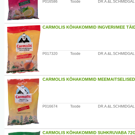
P016586
Toode
DR.A.&L.SCHMIDGA
CARMOLIS KÖHAKOMMID INGVERI/MEE TÄI
P017320
Toode
DR.A.&L.SCHMIDGA
CARMOLIS KÖHAKOMMID MEEMAITSELISED
P016674
Toode
DR.A.&L.SCHMIDGA
CARMOLIS KÖHAKOMMID SUHKRUVABA 72