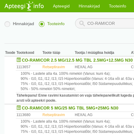
Apteegid
Hinnakirjad
Tooteinfo
Hinnakirjad
Tooteinfo
Toode
Tootekood
Toote tüüp
Tootja / müügiloa hoidja
A
CO-RAMICOR 2.5 MG/12.5 MG TBL 2.5MG+12.5MG N30
1113657
Retseptiravim
HEXAL AG
C
100% -
Lastele alla 4a.
100% nimekiri
(Vanus: kuni 4a)
;
90% -
I10, I11, I12, I13, I15
Hüpertooniatõbi
(Vanus: 4-16a või al. 63a 
75% -
I10, I11, I12, I13, I15
Hüpertooniatõbi
;
I50
Südamepuudulikkus
;
50% -
50% nimekiri
50% nimekiri
;
Tähelepanu! Enne ravimi kasutamist on vaja tähelepanelikult lugeda 
arsti või apteekri poole.
CO-RAMICOR 5 MG/25 MG TBL 5MG+25MG N30
1113680
Retseptiravim
HEXAL AG
C
100% -
Lastele alla 4a.
100% nimekiri
(Vanus: kuni 4a)
;
90% -
I10, I11, I12, I13, I15
Hüpertooniatõbi
(Vanus: 4-16a või al. 63a 
75% -
I10, I11, I12, I13, I15
Hüpertooniatõbi
;
I50
Südamepuudulikkus
;