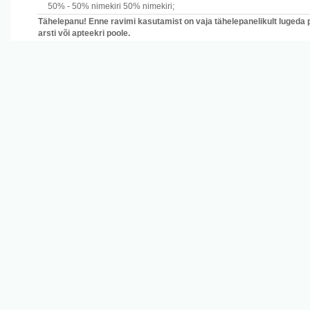
50% -
50% nimekiri
50% nimekiri
;
Tähelepanu! Enne ravimi kasutamist on vaja tähelepanelikult lugeda 
arsti või apteekri poole.