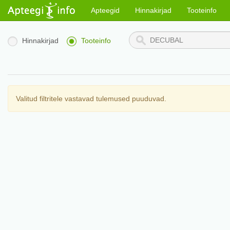
Apteegid
Hinnakirjad
Tooteinfo
Hinnakirjad
Tooteinfo
Valitud filtritele vastavad tulemused puuduvad.