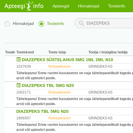
Apteegid
Hinnakirjad
Tooteinfo
Hinnakirjad
Tooteinfo
Toode
Tootekood
Toote tüüp
Tootja / müügiloa hoidja
DIAZEPEKS SÜSTELAHUS 5MG 1ML 2ML N10
1027639
Retseptiravim
GRINDEKS AS
Tähelepanu! Enne ravimi kasutamist on vaja tähelepanelikult lugeda 
arsti või apteekri poole.
DIAZEPEKS TBL 5MG N20
1002171
Retseptiravim
GRINDEKS AS
Tähelepanu! Enne ravimi kasutamist on vaja tähelepanelikult lugeda 
arsti või apteekri poole.
DIAZEPEKS TBL 5MG N20
1909357
Retseptiravim
GRINDEKS AS
Tähelepanu! Enne ravimi kasutamist on vaja tähelepanelikult lugeda 
arsti või apteekri poole.