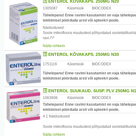
ENTEROL KÕVAKAPS. 250MG N20
1305087
Käsimüük
BIOCODEX
Ravi ei asenda kõhulahtisusega kaotatud vedelikukogus
Tähelepanu! Enne ravimi kasutamist on vaja tähelepan
peaks vajalikuks osutuma. Asendatav vedelikukogus ja
tekkimisel pöörduda arsti või apteekri poole.
vastavalt kõhulahtisuse ägedusele, vanusele ja patsiendi 
Näidustused :
Saccharomyces boulardii on elusrakk, mis võib soodust
Soole mikrofloora muutustest põhjustatud sooletalitlushäi
seedetrakti kaudu või kontaktnakkuse teel. Üksikjuhtudel
ravi./*/*
sattunud raskesse seisundisse, kellel esinevad seedetr
Vankomütsiini või metronidasooli ravi korral täiendavalt Cl
Näita rohkem
tsentraalveeni kateetri kaudu.
Enterol'i kapslid sisaldavad laktoosi ja ei ole seetõttu s
ENTEROL KÕVAKAPS. 250MG N30
talumatuse, laktaasi puuduse või glükoos-galaktoos ime
1751116
Käsimüük
BIOCODEX
Tähelepanu! Enne ravimi kasutamist on vaja tähelepan
tekkimisel pöörduda arsti või apteekri poole.
ENTEROL SUUKAUD. SUSP. PLV 250MG N
1063606
Käsimüük
BIOCODEX
Tähelepanu! Enne ravimi kasutamist on vaja tähelepan
tekkimisel pöörduda arsti või apteekri poole.
4.1 Näidustused
Soole mikrofloora muutustest põhjustatud sooletalitlushä
Antibiootikumravist tingitud kõhulahtisuse profülaktika ja 
Näita rohkem