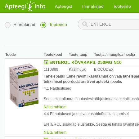
Apteegid
Hinnakirjad
Tooteinfo
Hinnakirjad
Tooteinfo
Toode
Tootekood
Toote tüüp
Tootja / müügiloa hoidja
ENTEROL KÕVAKAPS. 250MG N10
1110889
Käsimüük
BIOCODEX
Tähelepanu! Enne ravimi kasutamist on vaja tähelepan
tekkimisel pöörduda arsti või apteekri poole.
4.1 Näidustused
Soole mikrofloora muutustest põhjustatud sooletalitlushä
Antibiootikumravist tingitud kõhulahtisuse profülaktika ja 
Näita rohkem
Vankomütsiini või metronidasooli ravi korral täiendavalt C
4.4 Erihoiatused ja ettevaatusabinõud kasutamisel
kõhulahtisuse retsidiivi vältimiseks.
ENTEROL sisaldab elusrakke. Seega ei tohiks ravimit s
jäätunud vee, alkohoolsete jookide või külmunud toidug
Näita rohkem