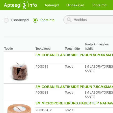
Apteegid
Hinnakirjad
Tooteinfo
Hinnakirjad
Tooteinfo
Tootja / müügiloa
Toode
Tootekood
Toote tüüp
hoidja
3M COBAN ELASTIKSIDE PRUUN 5CMX4.5M 
P008689
Toode
3M LABORATOIRES
SANTE
3M COBAN ELASTIKSIDE PRUUN 7.5CMXMAX
P008688
Toode
3M LABORATOIRES
SANTE
3M MICROPORE KIRURG.PABERTEIP NAHAVÄ
P003684_2
Toode