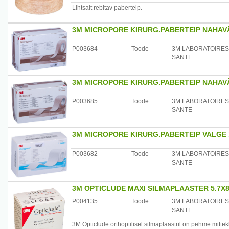
Lihtsalt rebitav paberteip.
3M MICROPORE KIRURG.PABERTEIP NAHAVÄ
P003684
Toode
3M LABORATOIRES
SANTE
3M MICROPORE KIRURG.PABERTEIP NAHAVÄ
P003685
Toode
3M LABORATOIRES
SANTE
3M MICROPORE KIRURG.PABERTEIP VALGE 1
P003682
Toode
3M LABORATOIRES
SANTE
3M OPTICLUDE MAXI SILMAPLAASTER 5.7X8
P004135
Toode
3M LABORATOIRES
SANTE
3M Opticlude orthoptilisel silmaplaastril on pehme mittek