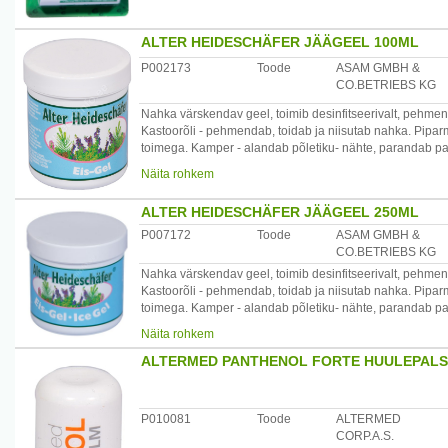
Maaletooja: Depilé OÜ, Aardla 23a, 50110 Tartu
ALTER HEIDESCHÄFER JÄÄGEEL 100ML
P002173
Toode
ASAM GMBH &
CO.BETRIEBS KG
Nahka värskendav geel, toimib desinfitseerivalt, pehmenda
Kastoorõli - pehmendab, toidab ja niisutab nahka. Piparm
toimega. Kamper - alandab põletiku- nähte, parandab pai
Päritolumaa: Saksamaa
Näita rohkem
Maaletooja: Startlan OÜ, Laki 30-413 Tallinn, Eesti www.
ALTER HEIDESCHÄFER JÄÄGEEL 250ML
P007172
Toode
ASAM GMBH &
CO.BETRIEBS KG
Nahka värskendav geel, toimib desinfitseerivalt, pehmenda
Kastoorõli - pehmendab, toidab ja niisutab nahka. Piparm
toimega. Kamper - alandab põletiku- nähte, parandab pai
Päritolumaa: Saksamaa
Näita rohkem
Maaletooja: Startlan OÜ, Laki 30-413 Tallinn, Eesti www.
ALTERMED PANTHENOL FORTE HUULEPALSA
P010081
Toode
ALTERMED
CORP.A.S.