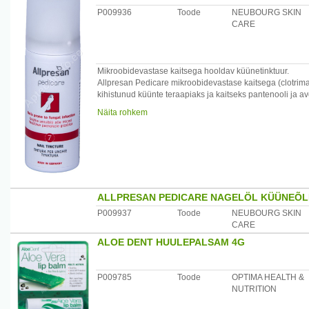
P009936
Toode
NEUBOURG SKIN
CARE
Mikroobidevastase kaitsega hooldav küünetinktuur.
Allpresan Pedicare mikroobidevastase kaitsega (clotrim
kihistunud küünte teraapiaks ja kaitseks pantenooli ja a
Aitab küüntel taas saada terveks ja säravaks.
Näita rohkem
Mugav hügieeniline kasutamine. Ei sisalda lõhna-, värv- 
/*/*
Täiendab ideaalselt Allpresan Pedicare vahtkreemide to
ja kaitsmises.
Patenteeritud koostisega Allpresan vahtkreemid lasevad
Dermatoloogiliselt testitud.
ALLPRESAN PEDICARE NAGELÖL KÜÜNEÕL
Soovitatav diabeetikutele.
Kasutamine: raputage enne kasutamist pudelit. Eemaldag
P009937
Toode
NEUBOURG SKIN
ja vajadusel varbavahedesse 1-2 korda päevas. Laske 
CARE
ALOE DENT HUULEPALSAM 4G
Hoiatused:Ainult väliseks kasutamiseks. Hoida lastele k
all: kaitske otsese päikesevalguse eest, mitte hoida temp
põletada ega katki teha. Mitte pihustada avatud leegile
P009785
Toode
OPTIMA HEALTH &
süttivatest materjalidest.Mitte suitsetada samaaegselt.
NUTRITION
Päritoluriik: Saksamaa.