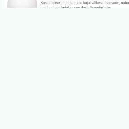
Kasutatakse lahjendamata kujul väikeste haavade, nahak
Lahjendatud kujul ka suu desinfitseerimiseks.
Koostis: 0,1 % tsetüülpüridiinkloriid, denatureeritud etan
Näita rohkem
Kasutamine:
Haavad ja nahavigastused, putukahammustused ja päikse
Suu loputamine: Segada üks osa Asepti ja kolm osa vett 
Hoiatus: Kui kasutate Asepti näo piirkonnas, vältige silma
Tootja: Vitabalans Oy, Hämeenlinna, Soome
ASEPT PLASTIC XL PLAASTER 5,5X10CM N8
P005544
Toode
VITABALANS OY
Vett ja mustust hülgav plastikplaaster
* mugav
* kinnitub väga hästi
Pakendi suurus: 55 mm x 100 mm, 8 plaastrit
Näita rohkem