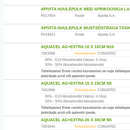
APIVITA HUULEPULK MEE/ APRIKOOSIGA LA
P017854
Toode
Apivita S.A.
APIVITA HUULEPULK MUSTSÕSTRAGA TOONI
P019921
Toode
Apivita S.A.
AQUACEL AG+EXTRA 10 X 10CM N10
7003088
Retseptiravim
CONVATEC
90% -
E10
Abivahendid
(Vanus: 4-16a)
;
50% -
50% Abivahendid
Abivahendid
;
Tähelepanu! Enne ravimi kasutamist on vaja tähelepane
pöörduda arsti või apteekri poole.
AQUACEL AG+EXTRA 15 X 15CM N5
7002986
Retseptiravim
CONVATEC
90% -
E10
Abivahendid
(Vanus: 4-16a)
;
50% -
50% Abivahendid
Abivahendid
;
Tähelepanu! Enne ravimi kasutamist on vaja tähelepane
pöörduda arsti või apteekri poole.
AQUACEL AG+EXTRA 20 X 30CM N5
7003044
Retseptiravim
CONVATEC