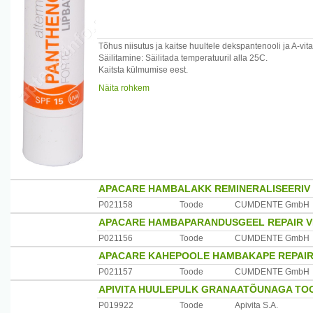
Tõhus niisutus ja kaitse huultele dekspantenooli ja A-vi
Säilitamine: Säilitada temperatuuril alla 25C.
Kaitsta külmumise eest.
Näita rohkem
Päritolumaa:Tsehhi
Maaletooja:Omega Pharma Baltics SIA,Läti
APACARE HAMBALAKK REMINERALISEERIV
P021158
Toode
CUMDENTE GmbH
APACARE HAMBAPARANDUSGEEL REPAIR V
P021156
Toode
CUMDENTE GmbH
APACARE KAHEPOOLE HAMBAKAPE REPAIR
P021157
Toode
CUMDENTE GmbH
APIVITA HUULEPULK GRANAATÕUNAGA TOO
P019922
Toode
Apivita S.A.