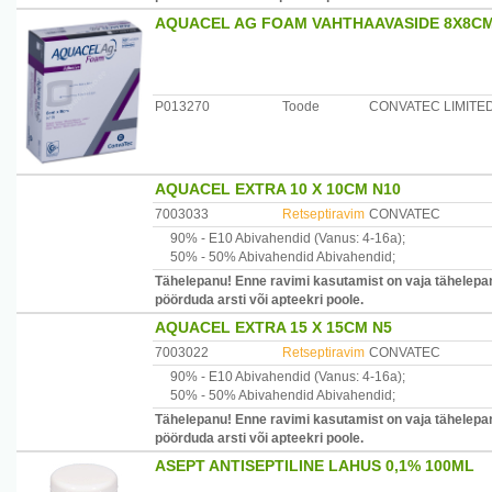
AQUACEL AG FOAM VAHTHAAVASIDE 8X8CM 
P013270
Toode
CONVATEC LIMITE
AQUACEL EXTRA 10 X 10CM N10
7003033
Retseptiravim
CONVATEC
90% -
E10
Abivahendid
(Vanus: 4-16a)
;
50% -
50% Abivahendid
Abivahendid
;
Tähelepanu! Enne ravimi kasutamist on vaja tähelepane
pöörduda arsti või apteekri poole.
AQUACEL EXTRA 15 X 15CM N5
7003022
Retseptiravim
CONVATEC
90% -
E10
Abivahendid
(Vanus: 4-16a)
;
50% -
50% Abivahendid
Abivahendid
;
Tähelepanu! Enne ravimi kasutamist on vaja tähelepane
pöörduda arsti või apteekri poole.
ASEPT ANTISEPTILINE LAHUS 0,1% 100ML