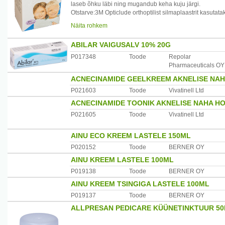
laseb õhku läbi ning mugandub keha kuju järgi.
Otstarve:3M Opticlude orthoptilist silmaplaastrit kasutat
Ettevaatusabinõud:3M Opticlude orthoptilise silmaplaastr
Näita rohkem
kasutada eesmärgipäraselt.
Hoiutingimused:Parimate tulemuste saavutamiseks hoidke 
ABILAR VAIGUSALV 10% 20G
Päritolumaa:Poola
Maaletooja:3M Branch Office, Mustamäe tee 4, Tallinn, E
P017348
Toode
Repolar
Pharmaceuticals OY
ACNECINAMIDE GEELKREEM AKNELISE NA
P021603
Toode
Vivatinell Ltd
ACNECINAMIDE TOONIK AKNELISE NAHA H
P021605
Toode
Vivatinell Ltd
AINU ECO KREEM LASTELE 150ML
P020152
Toode
BERNER OY
AINU KREEM LASTELE 100ML
P019138
Toode
BERNER OY
AINU KREEM TSINGIGA LASTELE 100ML
P019137
Toode
BERNER OY
ALLPRESAN PEDICARE KÜÜNETINKTUUR 5