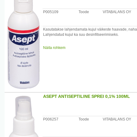
P005109
Toode
VITABALANS OY
Kasutatakse lahjendamata kujul väikeste haavade, nahak
Lahjendatud kujul ka suu desinfitseerimiseks.
Koostis: 0,1 % tsetüülpüridiinkloriid, denatureeritud etan
Näita rohkem
Kasutamine:
Haavad ja nahavigastused, putukahammustused ja päikse
Suu loputamine: Segada üks osa Asepti ja kolm osa vett 
Hoiatus: Kui kasutate Asepti näo piirkonnas, vältige silma
Tootja: Vitabalans Oy, Hämeenlinna, Soome
ASEPT ANTISEPTILINE SPREI 0,1% 100ML
P006257
Toode
VITABALANS OY