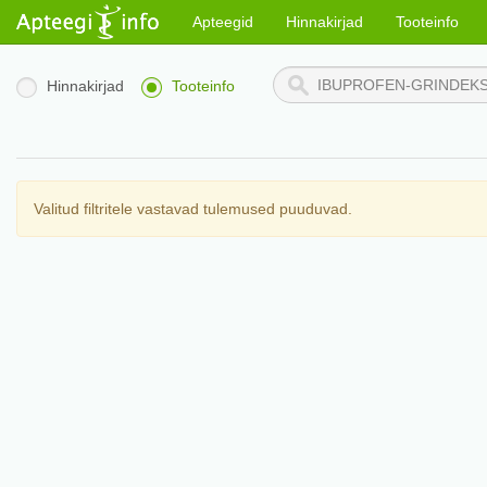
Apteegid
Hinnakirjad
Tooteinfo
Hinnakirjad
Tooteinfo
Valitud filtritele vastavad tulemused puuduvad.