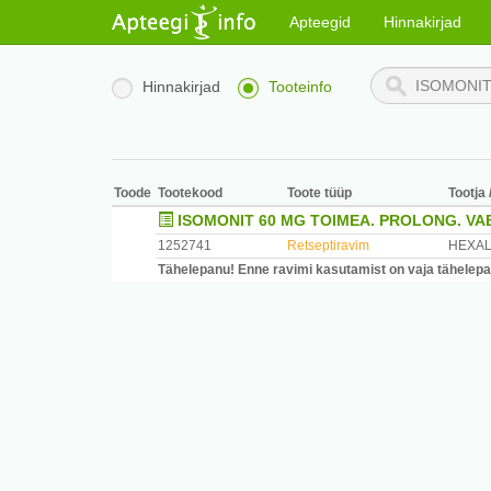
Apteegid
Hinnakirjad
Hinnakirjad
Tooteinfo
Toode
Tootekood
Toote tüüp
Tootja 
ISOMONIT 60 MG TOIMEA. PROLONG. VAB
1252741
Retseptiravim
HEXAL
Tähelepanu! Enne ravimi kasutamist on vaja tähelepane