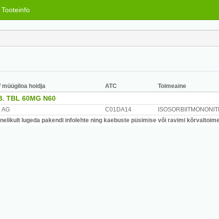
Tooteinfo
/ müügiloa hoidja
ATC
Toimeaine
. TBL 60MG N60
 AG
C01DA14
ISOSORBIITMONONIT
likult lugeda pakendi infolehte ning kaebuste püsimise või ravimi kõrvaltoimet