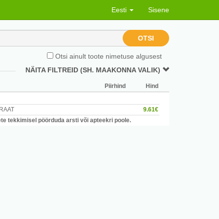
Eesti
Sisene
OTSI
Otsi ainult toote nimetuse algusest
NÄITA FILTREID (SH. MAAKONNA VALIK)
Piirhind
Hind
RAAT
9.61€
e tekkimisel pöörduda arsti või apteekri poole.