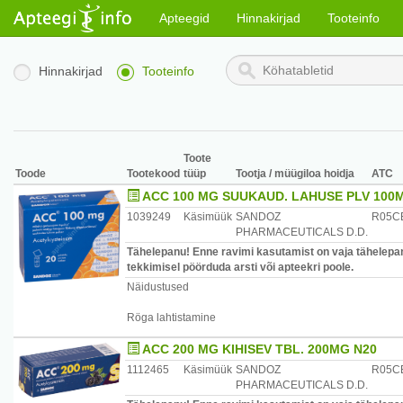
Apteegid
Hinnakirjad
Tooteinfo
Hinnakirjad
Tooteinfo
Toote
Toode
Tootekood
tüüp
Tootja / müügiloa hoidja
ATC
ACC 100 MG SUUKAUD. LAHUSE PLV 100
1039249
Käsimüük
SANDOZ
R05C
PHARMACEUTICALS D.D.
Tähelepanu! Enne ravimi kasutamist on vaja tähelepan
tekkimisel pöörduda arsti või apteekri poole.
Näidustused
Röga lahtistamine
ACC 200 MG KIHISEV TBL. 200MG N20
1112465
Käsimüük
SANDOZ
R05C
PHARMACEUTICALS D.D.