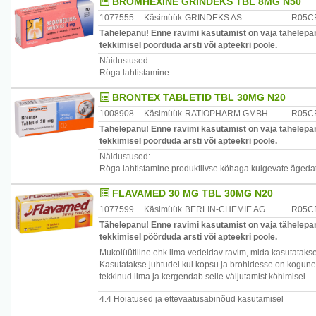
BROMHEXINE GRINDEKS TBL 8MG N50
1077555
Käsimüük
GRINDEKS AS
R05C
Tähelepanu! Enne ravimi kasutamist on vaja tähelepan
tekkimisel pöörduda arsti või apteekri poole.
Näidustused
Röga lahtistamine.
BRONTEX TABLETID TBL 30MG N20
1008908
Käsimüük
RATIOPHARM GMBH
R05C
Tähelepanu! Enne ravimi kasutamist on vaja tähelepan
tekkimisel pöörduda arsti või apteekri poole.
Näidustused:
Röga lahtistamine produktiivse köhaga kulgevate ägedat
FLAVAMED 30 MG TBL 30MG N20
1077599
Käsimüük
BERLIN-CHEMIE AG
R05C
Tähelepanu! Enne ravimi kasutamist on vaja tähelepan
tekkimisel pöörduda arsti või apteekri poole.
Mukolüütiline ehk lima vedeldav ravim, mida kasutatakse
Kasutatakse juhtudel kui kopsu ja brohidesse on kogun
tekkinud lima ja kergendab selle väljutamist köhimisel.
4.4 Hoiatused ja ettevaatusabinõud kasutamisel