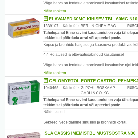
Väga harva on teatatud ambroksooli kasutamisel rasket
Johnsoni sündroom ja Lyelli sündroom Kui nahal või lima
Näita rohkem
pidada arstiga nõu ja lõpetada ambroksooli kasutamine
FLAVAMED 60MG KIHISEV TBL. 60MG N10
Flavamed`i kasutamisel peab olema ettevaatlik sekreedi 
1339107
Käsimüük
BERLIN-CHEMIE AG
R05C
bronhomotoorse häirega ja suure sekreedi hulgaga (nt h
Tähelepanu! Enne ravimi kasutamist on vaja tähelepan
tekkimisel pöörduda arsti või apteekri poole.
Neerufunktsiooni kahjustuse või raske maksahaiguse korr
Kopsu ja bronhide haigustega kaasneva produktiivse köh
ettevaatusega (nt pikemad intervallid ravimi võtmisel v
4.4 Hoiatused ja ettevaatusabinõud kasutamisel
Raske neerupuudulikkuse korral võivad kuhjuda maksas
Väga harva on teatatud ambroksooli kasutamise ajal tek
Kuna mukolüütikumid võivad kahjustada mao mukosaalba
Stevensi-Johnsoni sündroomist ja Lyelli sündroomist. Se
ettevaatusega patsientidel, kellel on esinenud peptiline
Näita rohkem
tekkimisel kohe pöörduda arsti poole ja ambroksooli tarv
GELOMYRTOL FORTE GASTRO. PEHMEKA
Sekreedi võimaliku kogunemise tõttu peab Flavamedi kihis
See ravim sisaldab laktoosi. Patsiendid, kellel on harvae
on tegemist bronhomotoorse häirega ja suure sekreedi h
laktaasidefitsiit või glükoosi-galaktoosi malabsorptsiooni 
1040465
Käsimüük
G. POHL-BOSKAMP
R05C
düskineesia).
GMBH & CO. KG
Neerufunktsiooni häire või raske maksahaiguse korral p
Tähelepanu! Enne ravimi kasutamist on vaja tähelepan
kasutama eriti ettevaatlikult (st manustada harvem või v
tekkimisel pöörduda arsti või apteekri poole.
Raske neerupuudulikkuse korral tuleb arvestada ambro
Näidustused
kuhjumise võimalusega.
Et mukolüütikumid võivad kahjustada mao limaskesta bar
Sekreedi vedeldamine sinusiidi ja bronhiidi korral.
ettevaatusega patsientidel, kellel on esinenud peptiline
ISLA CASSIS IMEMISTBL MUSTSÕSTRA N30
See ravim sisaldab laktoosi ja sorbitooli. Patsiendid, kel