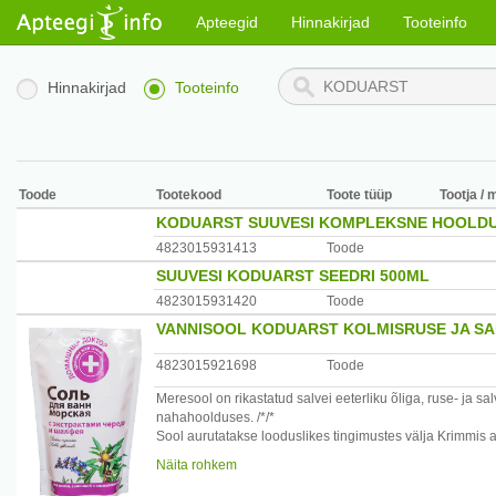
Apteegid
Hinnakirjad
Tooteinfo
Hinnakirjad
Tooteinfo
Toode
Tootekood
Toote tüüp
Tootja / 
KODUARST SUUVESI KOMPLEKSNE HOOLDU
4823015931413
Toode
SUUVESI KODUARST SEEDRI 500ML
4823015931420
Toode
VANNISOOL KODUARST KOLMISRUSE JA SAL
4823015921698
Toode
Meresool on rikastatud salvei eeterliku õliga, ruse- ja 
nahahoolduses. /*/*
Sool aurutatakse looduslikes tingimustes välja Krimmis 
Sisaldab suurel hulgal mikro- ja makroelemente, mis on 
Näita rohkem
Tootjariik: Ukraina