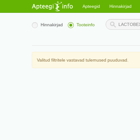
Apteegid
Hinnakirjad
Hinnakirjad
Tooteinfo
Valitud filtritele vastavad tulemused puuduvad.