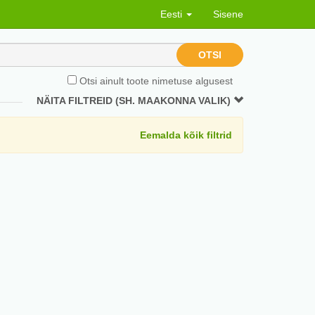
Eesti
Sisene
OTSI
Otsi ainult toote nimetuse algusest
NÄITA FILTREID (SH. MAAKONNA VALIK)
Eemalda kõik filtrid