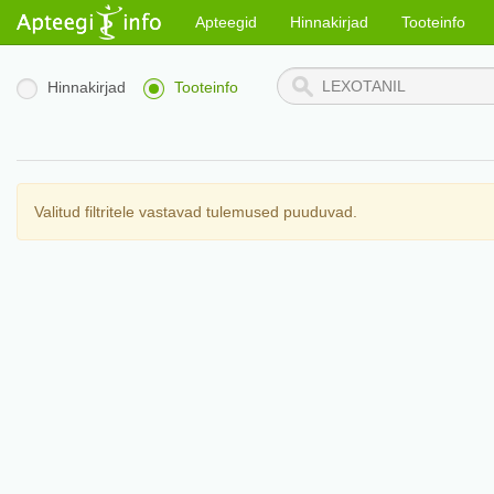
Apteegid
Hinnakirjad
Tooteinfo
Hinnakirjad
Tooteinfo
Valitud filtritele vastavad tulemused puuduvad.