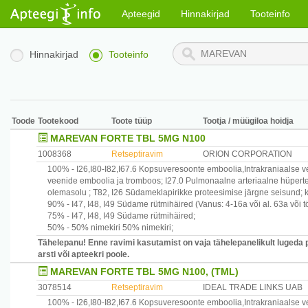
Apteegid
Hinnakirjad
Tooteinfo
Hinnakirjad
Tooteinfo
Toode
Tootekood
Toote tüüp
Tootja / müügiloa hoidja
MAREVAN FORTE TBL 5MG N100
1008368
Retseptiravim
ORION CORPORATION
100% -
I26,I80-I82,I67.6
Kopsuveresoonte emboolia,Intrakraniaalse v
veenide emboolia ja tromboos
;
I27.0
Pulmonaalne arteriaalne hüpert
olemasolu
;
T82, I26
Südameklapirikke proteesimise järgne seisund;
90% -
I47, I48, I49
Südame rütmihäired
(Vanus: 4-16a või al. 63a või 
75% -
I47, I48, I49
Südame rütmihäired
;
50% -
50% nimekiri
50% nimekiri
;
Tähelepanu! Enne ravimi kasutamist on vaja tähelepanelikult lugeda 
arsti või apteekri poole.
MAREVAN FORTE TBL 5MG N100, (TML)
3078514
Retseptiravim
IDEAL TRADE LINKS UAB
100% -
I26,I80-I82,I67.6
Kopsuveresoonte emboolia,Intrakraniaalse v