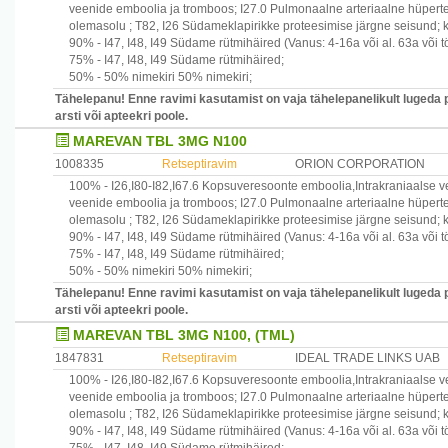
veenide emboolia ja tromboos
;
I27.0
Pulmonaalne arteriaalne hüpert
olemasolu
;
T82, I26
Südameklapirikke proteesimise järgne seisund;
90% -
I47, I48, I49
Südame rütmihäired
(Vanus: 4-16a või al. 63a või 
75% -
I47, I48, I49
Südame rütmihäired
;
50% -
50% nimekiri
50% nimekiri
;
Tähelepanu! Enne ravimi kasutamist on vaja tähelepanelikult lugeda 
arsti või apteekri poole.
MAREVAN TBL 3MG N100
1008335
Retseptiravim
ORION CORPORATION
100% -
I26,I80-I82,I67.6
Kopsuveresoonte emboolia,Intrakraniaalse v
veenide emboolia ja tromboos
;
I27.0
Pulmonaalne arteriaalne hüpert
olemasolu
;
T82, I26
Südameklapirikke proteesimise järgne seisund;
90% -
I47, I48, I49
Südame rütmihäired
(Vanus: 4-16a või al. 63a või 
75% -
I47, I48, I49
Südame rütmihäired
;
50% -
50% nimekiri
50% nimekiri
;
Tähelepanu! Enne ravimi kasutamist on vaja tähelepanelikult lugeda 
arsti või apteekri poole.
MAREVAN TBL 3MG N100, (TML)
1847831
Retseptiravim
IDEAL TRADE LINKS UAB
100% -
I26,I80-I82,I67.6
Kopsuveresoonte emboolia,Intrakraniaalse v
veenide emboolia ja tromboos
;
I27.0
Pulmonaalne arteriaalne hüpert
olemasolu
;
T82, I26
Südameklapirikke proteesimise järgne seisund;
90% -
I47, I48, I49
Südame rütmihäired
(Vanus: 4-16a või al. 63a või 