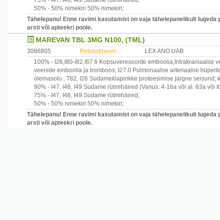
75% -
I47, I48, I49
Südame rütmihäired
;
50% -
50% nimekiri
50% nimekiri
;
Tähelepanu! Enne ravimi kasutamist on vaja tähelepanelikult lugeda 
arsti või apteekri poole.
MAREVAN TBL 3MG N100, (TML)
3086805
Retseptiravim
LEX ANO UAB
100% -
I26,I80-I82,I67.6
Kopsuveresoonte emboolia,Intrakraniaalse v
veenide emboolia ja tromboos
;
I27.0
Pulmonaalne arteriaalne hüpert
olemasolu
;
T82, I26
Südameklapirikke proteesimise järgne seisund;
90% -
I47, I48, I49
Südame rütmihäired
(Vanus: 4-16a või al. 63a või 
75% -
I47, I48, I49
Südame rütmihäired
;
50% -
50% nimekiri
50% nimekiri
;
Tähelepanu! Enne ravimi kasutamist on vaja tähelepanelikult lugeda 
arsti või apteekri poole.