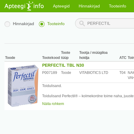
Apteegid
Hinnakirjad
Tooteinfo
Hinnakirjad
Tooteinfo
Toote
Tootja / müügiloa
Toode
Tootekood
tüüp
hoidja
ATC
Toi
PERFECTIL TBL N30
P007189
Toode
VITABIOTICS LTD
T04
NA
VA
Toidulisand.
Toidulisand Perfectil® – kolmekordne toime naha, juuste,
tasakaalustatud vitamiinide ja mineraalainete kombinatsi
Näita rohkem
mistahes pealemääritav kreem. Perfectil® varustab Teie 
igapäevaseks kasutamiseks nii naistele kui meestele, kel
Antioksüdandid – beetakaroteen, vitamiinid C ja E kaitse
radikaalide eest. Vitamiin B kompleksi puudusel võib e
parandab B-vitamiinide kompleks vereringet aidates toita
olulised just nahale, küüntele ja juustele.