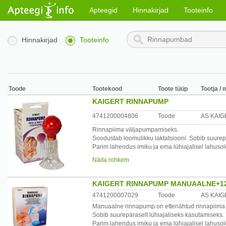
Apteegid
Hinnakirjad
Tooteinfo
Hinnakirjad
Tooteinfo
Toode
Tootekood
Toote tüüp
Tootja / 
KAIGERT RINNAPUMP
4741200004806
Toode
AS KAIG
Rinnapiima väljapumpamiseks.
Soodustab loomulikku laktatsiooni. Sobib suurep
Parim lahendus imiku ja ema lühiajalisel lahusole
üleproduktsiooni puhul.
Näita rohkem
/*/*
Koostisosad: Reservuaar koos kinnitatud baloon
KAIGERT RINNAPUMP MANUAALNE+1
Hoiatused:Hoolikalt lugege läbi kasutusjuhend võ
4741200007029
Toode
AS KAIG
kuuma vett! Desinfektsiooni kestus ja meetod pe
Manuaalne rinnapump on ettenähtud rinnapiima 
nõutuga. Ainult individuaalseks kasutamiseks. Mi
Sobib suurepäraselt lühiajaliseks kasutamiseks.
imikule ballooni sattunud rinnapiima. Enne pump
Parim lahendus imiku ja ema lühiajalisel lahusole