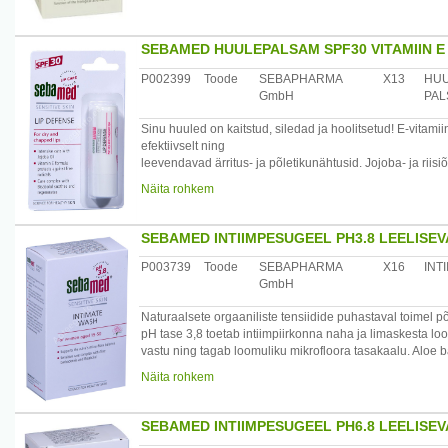
Koostis: Persea gratissima, Lecithin, MIPA-Laureth Sul
Lactate.
SEBAMED HUULEPALSAM SPF30 VITAMIIN E 
Päritolumaa: Saksamaa
Maaletooja: Medior Marketing OÜ, Pikk 14, 51013 Tartu
P002399
Toode
SEBAPHARMA
X13
HUU
GmbH
PAL
Sinu huuled on kaitstud, siledad ja hoolitsetud! E-vitami
efektiivselt ning
leevendavad ärritus- ja põletikunähtusid. Jojoba- ja riis
eest. Ei
Näita rohkem
sisalda kunstlikke värvaineid ega säilitusaineid.
Huulepalsamit sobib kasutada aastaringselt nii täiskasva
lõhenenud ja pragunenud huulte tervenemine.
SEBAMED INTIIMPESUGEEL PH3.8 LEELISE
/*/*
Koostis: Ricinus communis oil, Cera alba, Simmondsia ch
P003739
Toode
SEBAPHARMA
X16
INT
Candelilla
GmbH
cera, Ethylhexyl Salicylate, Glyceryl Ricinoleate, Tocop
Squalane,
Naturaalsete orgaaniliste tensiidide puhastaval toimel 
Lecithin, Ascorbyl Palmitate, Caprylic/Capric Triglycerid
pH tase 3,8 toetab intiimpiirkonna naha ja limaskesta 
vastu ning tagab loomuliku mikrofloora tasakaalu. Aloe b
Päritolumaa: Saksamaa
rahustab nahka ja on antibakteriaalse omadusega. PEG-ai
Näita rohkem
Maaletooja: Medior Marketing OÜ, Pikk 14, 51013 Tartu
Spetsiaalselt väljatöötatud naise intiimpiirkonna igapäe
Sobib nii menstruatsiooni kui ka raseduse ajal.
/*/*
SEBAMED INTIIMPESUGEEL PH6.8 LEELISE
Koostis: Aqua, Lauryl Glucoside, Sodium Laureth Sulfat