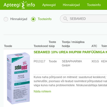
Apteegid
Hinnakirjad
Tooteinfo
Hinnakirjad
Tooteinfo
Toote
Tootja / müügiloa
Toode
Tootekood
tüüp
hoidja
ATC
Toi
SEBAMED 10% UREA IHUPIIM PARFÜÜMIGA 
P013117
Toode
SEBAPHARMA
X01G
KEH
GmbH
Kuiva naha põhjuseid on mitmeid: saastunud keskkond,
suhkrutõbi, psoriaas või teatud ravimitest põhjustatud n
väga kuiva naha probleemidele. Niiskusesäilitaja takista
nahapaksendite vähendamist, pakub intensiivset niisutus
Näita rohkem
Nahaomane letsitiin, magusmandliõli ja triglütseriin taast
Näidustatud väga kuiva naha sümtomite leevendamiseks:
/*/*
Koostis: Aqua, Hexyldecanol, Hexyldecyl Laurate, Urea, C