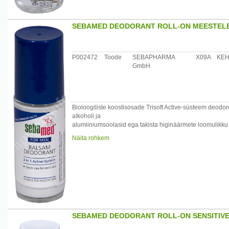
Maaletooja: Medior Marketing OÜ, Pikk 14, 51013 Tartu
SEBAMED DEODORANT ROLL-ON MEESTELE
P002472
Toode
SEBAPHARMA
X09A
KE
GmbH
Bioloogiliste koostisosade Trisoft Active-süsteem deodor
alkoholi ja
alumiiniumsoolasid ega takista higinäärmete loomulikku ta
Nahaomane pH 5.5 toetab ja kaitseb naha kaitsebarjääri. 
Näita rohkem
Toote efektiivsus ja toime on kliiniliselt testitud.
/*/*
Koostis: Aqua, Talc, Squalane, Caprylyl Glycol, Zinc Ri
Malate,
Disodium EDTA.
Päritolumaa: Saksamaa
Maaletooja: Medior Marketing OÜ, Pikk 14, 51013 Tartu
SEBAMED DEODORANT ROLL-ON SENSITIVE