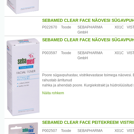
Toote toime ja efektiivsus on kliiniliselt testitud.
/*/*
Kasutamine: Kanna vaht hommikul ja õhtul märjale või ku
Laske vahul
SEBAMED CLEAR FACE NÄOVESI SÜGAVPUH
mõjuda vähemalt 5 minutit. Seejärel loputage nahk hooli
P022670
Toode
SEBAPHARMA
X01C
VIS
Koostis: Aqua, Cocamidopropyl Betainamide MEA Chlori
GmbH
SEBAMED CLEAR FACE NÄOVESI SÜGAVPUH
Päritolumaa: Saksamaa
Maaletooja: Medior Marketing OÜ, Pikk 14, 51013 Tartu
P003597
Toode
SEBAPHARMA
X01C
VIS
GmbH
Poore sügavpuhastav, vistrikevastase toimega näovesi. 
rahustab ärritunud
nahka ja ahendab poore. Kurgiekstrakt ja hüdrolüüsitud 
põhjustatud
Näita rohkem
nahakahjustusi. Allantoiin muudab naha pehmeks ja elast
võidelda väliste
kahjulike mõjudega.
Toote toime ja efektiivsus on dermatoloogliliselt testitud.
/*/*
Kasutamine: Võib kanda nii kuivale kui märjale nahale. Er
SEBAMED CLEAR FACE PEITEKREEM VISTR
saavutamiseks pese
P002507
Toode
SEBAPHARMA
X01C
VIS
nahka eelnevalt Clear face seebiga, siis toniseeri näove