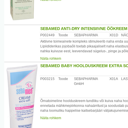
/*/*
Looduslik niisutav faktor (glütseriin) kaitseb nahka nii
niisutab nahka. Bisabolool aitab vabaneda sügelustundes
oliiviõli ekstrakt toetab lipiidide uuenemist.
Uurea keratolüütilise mõju toel muutub ketendav nahk sil
aineid. Kerge, kuid tõhus õli-vees emulsioon imendub nahka
SEBAMED ANTI-DRY INTENSIIVNE ÖÖKREEM
P002449
Toode
SEBAPHARMA
X01D
NÄ
Koostis: Aqua, Persea gratissima oil, Hydrogenated Olive 
Alcohol, Hydrolyzed Keratin, Allantoin, Bisabolol, Sodi
Aktiivne toimeainete kompleks stimuleerib naha enda uu
Lipiididerikas jojobaõli toetab pikaajaliselt naha elasts
Päritolumaa: Saksamaa
nahka kuivuse eest, leevendavad sügelus-, pinge ja põle
Maaletooja: Medior Marketing OÜ, Pikk 14, 51013 Tartu
kortisooniga, kuid ei oma kõrvalnähte. Kreem on kergesti
Näita rohkem
tasakaalu. PH tase 5.5 tagab naha loomuliku kaitsebarjääri.
SEBAMED BABY HOOLDUSKREEM EXTRA SO
/*/*
Koostisosad: Aqua, Dicaprylyl Carbonate, Glycerin, Bra
oil, Hexyl Laurate, Polyglyceryl-3 Diisostearate, Polygl
P003215
Toode
SEBAPHARMA
X01A
LAS
Magnesium Sulfate, Parfum, Methylparaben, Propylparab
GmbH
Päritolumaa: Saksamaa
Maaletooja: Medior Marketing OÜ, Pikk 14, 51013 Tartu
Õrnatoimeline hoolduskreem tundliku või kuiva naha hoo
ennetada mähkmepiirkonna nahaärritust ja soodustab para
naha loomuliku happelise kaitsebarjääri väljakujunemis
(külm), kuivuse ja ärrituse eest.
Näita rohkem
Toode on dermatoloogiliselt testitud.
/*/*