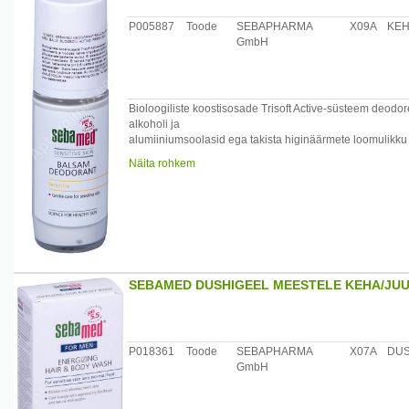
P005887
Toode
SEBAPHARMA
X09A
KE
GmbH
Bioloogiliste koostisosade Trisoft Active-süsteem deodore
alkoholi ja
alumiiniumsoolasid ega takista higinäärmete loomulikku 
depilatsiooni.
Näita rohkem
Eriti hästi sobib tundlikule nahale.
Toote efektiivsus ja toime on kliiniliselt testitud.
/*/*
Koostisosad: Aqua, Talc, Squalane, Caprylyl Glycol, Zi
Malate,
Disodium EDTA.
Päritolumaa: Saksamaa
SEBAMED DUSHIGEEL MEESTELE KEHA/JUU
Maaletooja: Medior Marketing OÜ, Pikk 14, 51013 Tartu
P018361
Toode
SEBAPHARMA
X07A
DUS
GmbH