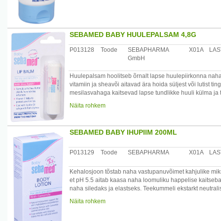
Kasutamine: kreemi võib kanda kogu kehale. Samuti soo
täiskasvanutel.
Koostis: Aqua, Petrolatum, Paraffinum liquidum, Hydro
SEBAMED BABY HUULEPALSAM 4,8G
Methoxy PEG-22/Dodecyl Glycol Copolymer, Sodium Lacta
Parfum, Phenoxyethanol, Alcohol denat.
P013128
Toode
SEBAPHARMA
X01A
LAS
GmbH
Päritolumaa: Saksamaa
Maaletooja: Medior Marketing OÜ, Pikk 14, 51013 Tartu
Huulepalsam hoolitseb õrnalt lapse huulepiirkonna naha t
vitamiin ja sheavõi aitavad ära hoida süljest või lutist ti
mesilasvahaga kaitsevad lapse tundlikke huuli külma ja 
kaitsebarjääri väljakujunemisele ning selle säilimisele. E
Näita rohkem
Toode on dermatoloogiliselt testitud.
/*/*
Kasutamine: peale kanda huultele ja nende ümber kaks k
SEBAMED BABY IHUPIIM 200ML
peale sööki ja suupiirkonna puhastamist.
Koostis: Caprylic/Capric/Succinic Triglyceride, Cera alb
P013129
Toode
SEBAPHARMA
X01A
LAS
Alkyl
Benzoate, Tocopheryl Acetate, Simmondsia chinensis see
Kehalosjoon tõstab naha vastupanuvõimet kahjulike mikroo
Ricinoleate, Parfum.
et pH 5.5 aitab kaasa naha loomuliku happelise kaitsebar
naha siledaks ja elastseks. Teekummeli ekstarkt neutralis
Päritolumaa: Saksamaa
emulsioon. Imendub kiiresti jälgi jätmata. Ei sisalda for
Näita rohkem
Maaletooja: Medior Marketing OÜ, Pikk 14, 51013 Tartu
Toode on dermatoloogiliselt testitud.
/*/*