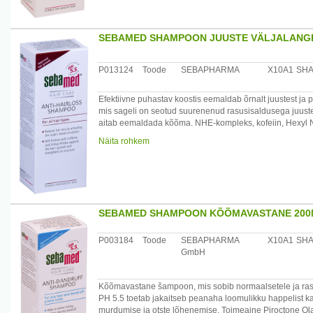
Koostis: Aqua, Decyl Glucoside, Disodium Laureth Sulfo
55 Propylene Glycol Oleate, Propylene Glycol, Hydroxy
SEBAMED SHAMPOON JUUSTE VÄLJALANGE
Citrate, PEG-18 Glyceryl Oleate/Cocoate, Parfum, Phen
Päritolumaa: Saksamaa
P013124
Toode
SEBAPHARMA
X10A1
SH
Maaletooja: Medior Marketing OÜ, Pikk 14, 51013 Tartu
Efektiivne puhastav koostis eemaldab õrnalt juustest ja p
mis sageli on seotud suurenenud rasusisaldusega juuste
aitab eemaldada kõõma. NHE-kompleks, kofeiin, Hexyl Ni
ekstrakt) aktiveerivad peanaha mikrotsirkulatsiooni, so
Näita rohkem
kasvu. pH 5.5 tasakaalustab juuste struktuuri, ennetab 
läikivaks. Šampoon on seebi- ja leelisevaba. Kandke ša
seejärel loputage. Tundliku peanaha korral kasutage šam
kasutamisel.
Dermatoloogiliselt testitud.
SEBAMED SHAMPOON KÕÕMAVASTANE 200
Koostis: Aqua, Cocamidopropyl Betaine, Disodium Cocoa
Caffeine, Hydroxypropyl Oxidized Starch PG-Trimonium Ch
P003184
Toode
SEBAPHARMA
X10A1
SH
Piroctone Olamine, Menthol, Hexyl Nicotinate, Butylene 
GmbH
Parfum, Phenoxyethanol, Sodium Benzoate.
Päritolumaa: Saksamaa
Kõõmavastane šampoon, mis sobib normaalsetele ja rasus
Maaletooja: Medior Marketing OÜ, Pikk 14, 51013 Tartu
PH 5.5 toetab jakaitseb peanaha loomulikku happelist kaits
murdumise ja otste lõhenemise. Toimeaine Piroctone O