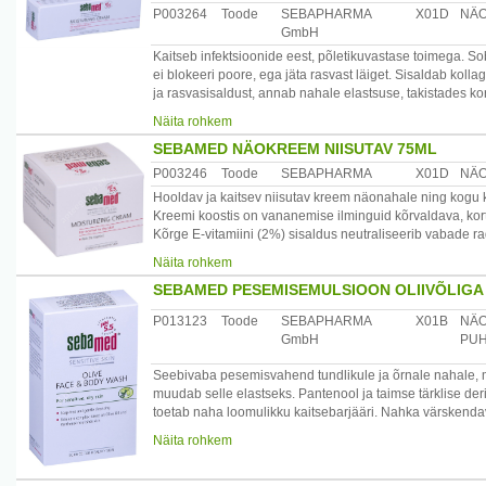
Chamomilla recutita flower extract, Achillea millefolium 
P003264
Toode
SEBAPHARMA
X01D
NÄ
Cetyl Alcohol, Cetrimonium Chloride, Polyquaternium-16
GmbH
Kaitseb infektsioonide eest, põletikuvastase toimega. So
Päritolumaa: Saksamaa
ei blokeeri poore, ega jäta rasvast läiget. Sisaldab kollag
Maaletooja: Medior Marketing OÜ, Pikk 14, 51013 Tartu
ja rasvasisaldust, annab nahale elastsuse, takistades kor
kaitsebarjääri.
Näita rohkem
SEBAMED NÄOKREEM NIISUTAV 75ML
Kasutamine: kanda õhukese, ühtlase kihina nahale. Võib
ka ööseks ravimaskina.
P003246
Toode
SEBAPHARMA
X01D
NÄ
Hooldav ja kaitsev niisutav kreem näonahale ning kogu k
Koostis: Aqua, Petrolatum, Myreth-3 Myristate, Glycerin, 
Kreemi koostis on vananemise ilminguid kõrvaldava, kort
Ceteareth-20, Dimethicone, Sodium PCA, Sodium Citrat
Kõrge E-vitamiini (2%) sisaldus neutraliseerib vabade 
rasvasisaldus kreemis muudab naha pehmeks ja siledaks
Päritolumaa: Saksamaa
Näita rohkem
Toote pH 5.5 säilitab ja tugevdab naha happelist kaitseba
Maaletooja: Medior Marketing OÜ, Pikk 14, 51013 Tartu
SEBAMED PESEMISEMULSIOON OLIIVÕLIGA 
Toote toime ja efektiivsus on kliiniliselt testitud.
P013123
Toode
SEBAPHARMA
X01B
NÄO
Koostis: Aqua, Petrolatum, Myreth-3 Myristate, Glycerin,
GmbH
PUH
Sodium PCA, Sodium Citrate, Sodium Carbomer, Parfum,
Seebivaba pesemisvahend tundlikule ja õrnale nahale, m
Päritolumaa: Saksamaa
muudab selle elastseks. Pantenool ja taimse tärklise de
Maaletooja: Medior Marketing OÜ, Pikk 14, 51013 Tartu
toetab naha loomulikku kaitsebarjääri. Nahka värskenda
nahahaiguste korral vastavalt dermatoloogi soovitusele. 
Näita rohkem
Sobib igapäevaseks pesemiseks.
/*/*