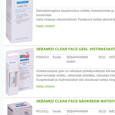
Glycol, PEG-55 Propylene Glycol Oleate, Chamomilla rec
Phenoxyethanol,
Dermatoloogiline baashooldus vistrike, komedoonide ja
Sodium Benzoate.
suurendab
naha niiskuse sidumisvõimet. Pantenool toetab aknest t
Päritolumaa: Saksamaa
pärsib
Maaletooja: Medior Marketing OÜ, Pikk 14, 51013 Tartu
Näita rohkem
bioloogiliselt akne bakterite paljunemist ning aitab see
nahasobivusega, ei
sisalda õlisid ja emulgaatoreid, lõhna- ja värvainete vab
/*/*
Kasutamine: aknele kalduva naha niiskusesisalduse taas
SEBAMED CLEAR FACE GEEL VISTRIKEVAS
Koostis: Aqua, Aloe barbadensis leaf gel, Propylene Gly
P003542
Toode
SEBAPHARMA
X01C
VIS
Citrate,
GmbH
Phenoxyethanol, Sorbic Acid.
Vistrikevastane geel on mõeldud põletikunähtude kõrva
Päritolumaa: Saksamaa
Geel kuivatab vistriku, vähendab põletikku, rahustab nah
Maaletooja: Medior Marketing OÜ, Pikk 14, 51013 Tartu
Kurgiekstrakt ja hüdrolüüsitud siid niisutavad nahka nin
nahaärritusi.
Näita rohkem
Nõiapuu rahustab nahka ja leevendab pingul tunnet. Pant
ketendavat
nahka. Ei sisalda õlisid ja emulgaatoreid. Sobib kõikide
SEBAMED CLEAR FACE NÄOKREEM MATIST
Toote toime ja efektiivsus on dermatoloogiliselt testitud.
/*/*
Kasutamine: Kanda otse põletikulisele vistrikule või pro
P014311
Toode
SEBAPHARMA
X01D
NÄ