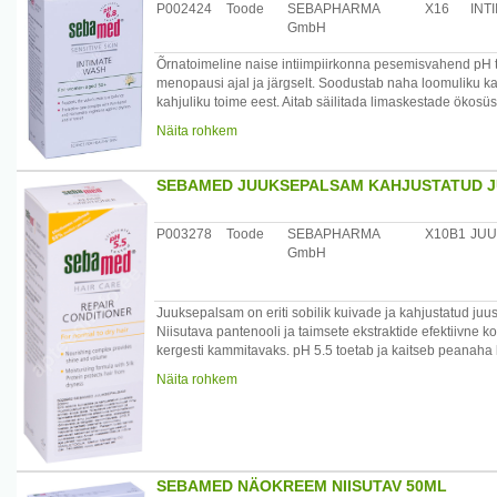
leaf gel, Bisabolol, Sodium Lactate, Hydroxypropylcellul
P002424
Toode
SEBAPHARMA
X16
INT
GmbH
Päritolumaa: Saksamaa
Maaletooja: Medior Marketing OÜ, Pikk 14, 51013 Tartu
Õrnatoimeline naise intiimpiirkonna pesemisvahend pH 
menopausi ajal ja järgselt. Soodustab naha loomuliku ka
kahjuliku toime eest. Aitab säilitada limaskestade ökosüst
(hamamelis virginia) ja pantenool kaitsevad nahaärritust
Näita rohkem
Toode on günekoloogiliselt ja dermatoloogiliselt testitud.
/*/*
Koostis: Aqua, Sodium Laureth Sulfate, Cocamidopropyl
SEBAMED JUUKSEPALSAM KAHJUSTATUD J
Glycol
Oleate, Parfum, Sodium Lauroyl Glutamate, Panthenol, Ha
Phenoxyethanol,
P003278
Toode
SEBAPHARMA
X10B1
JUU
Piroctone Olamine, Potassium Sorbate, Sodium Benzoat
GmbH
Päritolumaa: Saksamaa
Maaletooja: Medior Marketing OÜ, Pikk 14, 51013 Tartu
Juuksepalsam on eriti sobilik kuivade ja kahjustatud juu
Niisutava pantenooli ja taimsete ekstraktide efektiivne
kergesti kammitavaks. pH 5.5 toetab ja kaitseb peanaha l
Toode ei sisalda värvaineid.
Näita rohkem
/*/*
Kasutamine: palsam tuleb kanda eelnevalt Sebamed šam
pärast loputada.
Koostis: Aqua, Cetearyl Alcohol, Propylene Glycol, Amodi
Foeniculum vulgare fruit extract, Humulus lupulus extract, 
SEBAMED NÄOKREEM NIISUTAV 50ML