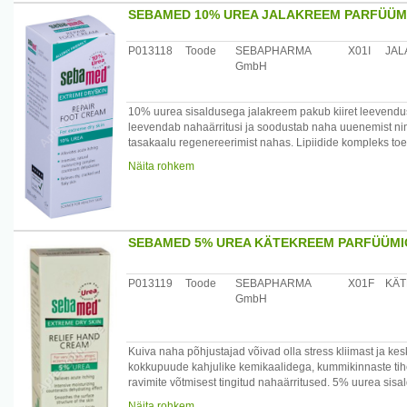
Magnesium Sulfate, Cera alba, Caprylic/Capric Triglyceri
SEBAMED 10% UREA JALAKREEM PARFÜÜMI
Citrate, Benzyl
Alcohol, Phenoxyethanol, Sodium Benzoate.
P013118
Toode
SEBAPHARMA
X01I
JAL
GmbH
Päritolumaa: Saksamaa
Maaletooja: Medior Marketing OÜ, Pikk 14, 51013 Tartu
10% uurea sisaldusega jalakreem pakub kiiret leevendu
leevendab nahaärritusi ja soodustab naha uuenemist ning 
tasakaalu regenereerimist nahas. Lipiidide kompleks toe
seeläbi nahapaksendite vähendamist. Uurea pakub intensi
Näita rohkem
Ei sisalda värvaineid, mineraal- ja silikoonõlisid ning P
täielikult. Näidustatud väga kuiva naha sümptomite lee
ketendus, sügelus.
/*/*
Koostis: Aqua, Caprylic/Capric Triglyceride, Urea, Glyce
SEBAMED 5% UREA KÄTEKREEM PARFÜÜMIG
Citrate,
Sodium Carbomer, Parfum, Benzyl Alcohol, Phenoxyetha
P013119
Toode
SEBAPHARMA
X01F
KÄT
Päritolumaa: Saksamaa
GmbH
Maaletooja: Medior Marketing OÜ, Pikk 14, 51013 Tartu
Kuiva naha põhjustajad võivad olla stress kliimast ja k
kokkupuude kahjulike kemikaalidega, kummikinnaste tih
ravimite võtmisest tingitud nahaärritused. 5% uurea si
probleemidele nagu sügelus, ketendus ja pigistustunne.
Näita rohkem