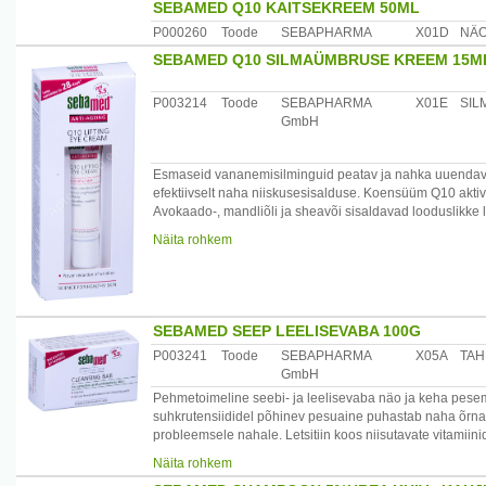
Koostis: Aqua, Lauryl Glucoside, Sodium Laureth Sulfate
SEBAMED Q10 KAITSEKREEM 50ML
Sodium Lauryl Glucose Carboxylate, Sodium PEG-7 Olive
P000260
Toode
SEBAPHARMA
X01D
NÄ
Sodium Lactate, PEG-120 Methyl Glucose Dioleate, Parf
SEBAMED Q10 SILMAÜMBRUSE KREEM 15M
Päritolumaa: Saksamaa
Maaletooja: Medior Marketing OÜ, Pikk 14, 51013 Tartu
P003214
Toode
SEBAPHARMA
X01E
SIL
GmbH
Esmaseid vananemisilminguid peatav ja nahka uuendav 
efektiivselt naha niiskusesisalduse. Koensüüm Q10 aktiv
Avokaado-, mandliõli ja sheavõi sisaldavad looduslikke
Bisabolool leevendab naha ärritusnähte. PH-tase 5.5 tag
Näita rohkem
tundlikkuse korral.
Toote efektiivsus ja nahataluvus on oftalmoloogiliselt ja d
kontaktläätsede kandjatele.
SEBAMED SEEP LEELISEVABA 100G
Kasutamine: peale kanda 2 korda päevas. Mitte tugevalt 
P003241
Toode
SEBAPHARMA
X05A
TAH
GmbH
Koostis: Aqua, Glycerin, Prunus dulcis oil, Persea gratiss
Dipolyhydroxystearate, Butyrospermum parkii butter, C12
Pehmetoimeline seebi- ja leelisevaba näo ja keha pes
Palmitoyl Tetrapeptide-7, Ubiquinone, Sodium Hyaluron
suhkrutensiididel põhinev pesuaine puhastab naha õrnalt 
Citrate, Sodium Carbomer, Butylene Glycol, Polysorbate
probleemsele nahale. Letsitiin koos niisutavate vitamii
Benzoate.
Pantenool muudab naha siledaks ja elastseks. E-vitami
Näita rohkem
vananemise põhjustajad). Õrnalt poore sügavpuhastav toi