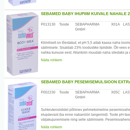
Kasutamine: sobib kasutada pärast pesemist või vanni ko
Koostis: Aqua, Glycerin, Cetearyl Alcohol, Sorbitol, Par
SEBAMED BABY IHUPIIM KUIVALE NAHALE 
extract, Lecithin, Ascorbyl Palmitate, Allantoin, Capryli
Citrate, Parfum, Alcohol denat., Benzyl Alcohol, Phenox
P013130
Toode
SEBAPHARMA
X01A
LAS
GmbH
Päritolumaa: Saksamaa
Maaletooja: Medior Marketing OÜ, Pikk 14, 51013 Tartu
Kliiniliselt on tõestatud, et pH 5,5 aitab kaasa naha loo
säilimisele. Sisaldab 23% looduslike lipiidide. Õli-vees 
nahka kuivuse eest. Allantoiin muudab naha siledaks ja e
rasedusarmide teket. Ei sisalda formaldehüüde, nitrosoa
Näita rohkem
Toode on dermatoloogiliselt testitud.
/*/*
Kasutamine: kasutada peale pesemist ja vanni. Eriti sobi
SEBAMED BABY PESEMISEMULSIOON EXTRA
Koostis: Aqua, Prunus dulcis oil, Propylene Glycol Dicap
butter, Polyglyceryl-3 Methylglucose Distearate, Squalane
Triglyceride, Sodium Citrate, Sodium Carbomer, Parfum,
P002230
Toode
SEBAPHARMA
X05C
LAS
GmbH
Päritolumaa: Saksamaa
Maaletooja: Medior Marketing OÜ, Pikk 14, 51013 Tartu
Suhkrutensiididel põhinev pehmetoimeline pesemisvahe
elupäevast (ka enne nabanööri langemist). Toote pH-tase
väljakujunemisele ning selle säilimisele. Pesemisvahen
Skvalaan tagab normaalse lipiidide sisalduse. Allantoii
Näita rohkem
soovitusel atoopilise ekseemi korral.