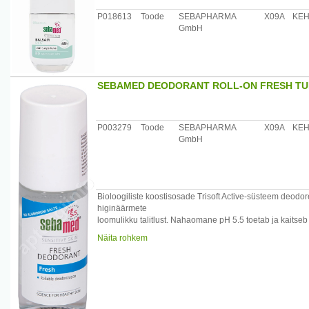
P018613
Toode
SEBAPHARMA
X09A
KE
GmbH
SEBAMED DEODORANT ROLL-ON FRESH TU
P003279
Toode
SEBAPHARMA
X09A
KE
GmbH
Bioloogiliste koostisosade Trisoft Active-süsteem deodore
higinäärmete
loomulikku talitlust. Nahaomane pH 5.5 toetab ja kaitseb 
peale
Näita rohkem
depilatsiooni. Eriti hästi sobib tundlikule nahale.
Toote efektiivsus ja toime on kliiniliselt testitud.
/*/*
Koostis: Aqua, Alcohol denat., Triethyl Citrate, Parfum,
Päritolumaa: Saksamaa