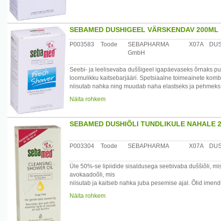
SEBAMED DUSHIGEEL VÄRSKENDAV 200ML
P003583
Toode
SEBAPHARMA
X07A
DUS
GmbH
Seebi- ja leelisevaba duššigeel igapäevaseks õrnaks pu
loomulikku kaitsebarjääri. Spetsiaalne toimeainete komb
niisutab nahka ning muudab naha elastseks ja pehmeks. 
kuivust ja ärritust ka sagedasel kasutamisel. Värskenda
Näita rohkem
kuivale nahale. Sobib väga hästi aktiivse eluviisi korral,
Toode on dermatoloogiliselt testitud.
/*/*
SEBAMED DUSHIÕLI TUNDLIKULE NAHALE 
Koostis: Aqua, Disodium Laureth Sulfosuccinate, Cocam
Cocoate, Sodium
Lactate, Parfum, Niacinamide, Glycine, Magnesium Aspar
P003304
Toode
SEBAPHARMA
X07A
DUS
Dioleate,
Phenoxyethanol, Sodium Benzoate, CI 61570, Butylpheny
Üle 50%-se lipiidide sisaldusega seebivaba duššiõli, mis 
avokaadoõli, mis
Päritolumaa: Saksamaa
niisutab ja kaitseb nahka juba pesemise ajal. Õlid imen
Maaletooja: Medior Marketing OÜ, Pikk 14, 51013 Tartu
loomuliku
Näita rohkem
kaitsebarjääri. 100% seebivaba. Ei sisalda säilitus- ja v
Kliiniliselt testitud.
/*/*