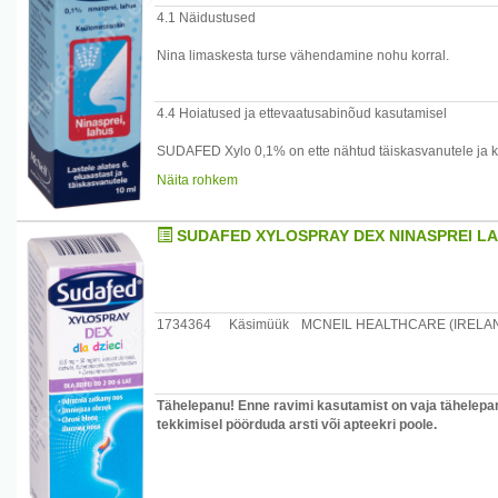
- unehäired
4.1 Näidustused
SUDAFED siirup sisaldab E124 Ponceau 4R punast, mis võ
Nina limaskesta turse vähendamine nohu korral.
SUDAFED siirup sisaldab sahharoosi. Patsiendid, kellel 
galaktoosi malabsorbtsioon või sahharaas-isomaltaasi pu
4.4 Hoiatused ja ettevaatusabinõud kasutamisel
SUDAFED õhukese polümeerikattega tabletid sisaldavad 
harvaesinevat pärilikku galaktoositalumatust, Lappi lakt
SUDAFED Xylo 0,1% on ette nähtud täiskasvanutele ja ko
malabsorptsiooni, ei tohiks seda ravimit võtta.
SUDAFED Xylo 0,05% on ette nähtud 2...6-aastastele la
Näita rohkem
pikaajaline kasutamine ja üleannustamine võib põhjustad
See tagasilöögiefekt võib omakorda põhjustada hingami
on sunnitud kasutama ravimit korduvalt või isegi pidevalt
SUDAFED XYLOSPRAY DEX NINASPREI LA
See võib põhjustada nina limaskesta kroonilist turset (r
atroofiat (ozena).
Kergematel juhtudel võib kõigepealt lõpetada sümpatom
ninasõõrmesse ning kui kaebused on vähenenud, jätkata t
hingamine nina kaudu.
1734364
Käsimüük
MCNEIL HEALTHCARE (IRELAN
Tähelepanu! Enne ravimi kasutamist on vaja tähelepan
tekkimisel pöörduda arsti või apteekri poole.