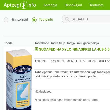
Apteegid
Hinnakirjad
Tooteinfo
Hinnakirjad
Tooteinfo
Toode
Tootekood
Toote tüüp
Tootja / müügiloa hoidja
SUDAFED HA XYLO NINASPREI LAHUS 0.
1205996
Käsimüük
MCNEIL HEALTHCARE (IRELAN
Tähelepanu! Enne ravimi kasutamist on vaja tähelepan
tekkimisel pöörduda arsti või apteekri poole.
Näidustused
Nina limaskesta turse vähendamine nohu korral.