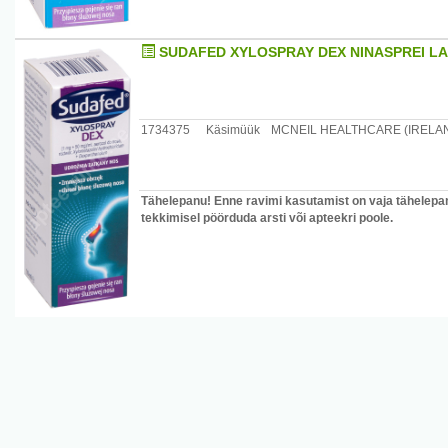
SUDAFED XYLOSPRAY DEX NINASPREI L
1734375
Käsimüük
MCNEIL HEALTHCARE (IRELAN
Tähelepanu! Enne ravimi kasutamist on vaja tähelepan
tekkimisel pöörduda arsti või apteekri poole.