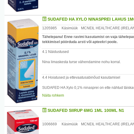
SUDAFED HA XYLO NINASPREI LAHUS 1M
1205985
Käsimüük
MCNEIL HEALTHCARE (IRELAN
Tähelepanu! Enne ravimi kasutamist on vaja tähelepan
tekkimisel pöörduda arsti või apteekri poole.
4.1 Näidustused
Nina limaskesta turse vähendamine nohu korral.
4.4 Hoiatused ja ettevaatusabinõud kasutamisel
SUDAFED HA Xylo 0,1% ninasprei on ette nähtud täiskasv
SUDAFED HA Xylo 0,05% ninasprei on ette nähtud 2...6-a
Näita rohkem
Sümpatomimeetiliste dekongestantide pikaajaline kasut
limaskesta reaktiivset hüpereemiat.
SUDAFED SIIRUP 6MG 1ML 100ML N1
See tagasilöögiefekt võib omakorda põhjustada hingami
on sunnitud kasutama ravimit korduvalt või isegi pidevalt
1006669
Käsimüük
MCNEIL HEALTHCARE (IRELAN
See võib põhjustada nina limaskesta kroonilist turset (r