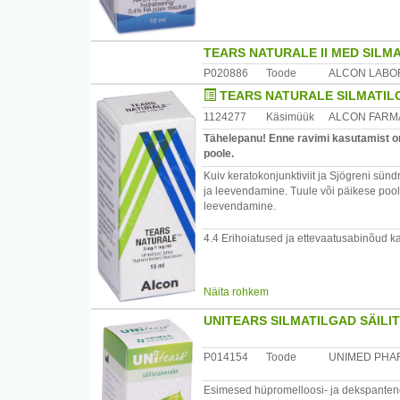
TEARS NATURALE II MED SILM
P020886
Toode
ALCON LABOR
TEARS NATURALE SILMATIL
1124277
Käsimüük
ALCON FARMA
Tähelepanu! Enne ravimi kasutamist on 
poole.
Kuiv keratokonjunktiviit ja Sjögreni sün
ja leevendamine. Tuule või päikese poolt
leevendamine.
4.4 Erihoiatused ja ettevaatusabinõud k
Näita rohkem
Püsiva ärrituse korral tuleb ravimi kasut
UNITEARS SILMATILGAD SÄILI
Kontaktläätsede kandjad peaksid läätse
viisteist minutit enne kui need tagasi ase
P014154
Toode
UNIMED PHAR
Esimesed hüpromelloosi- ja dekspantenool