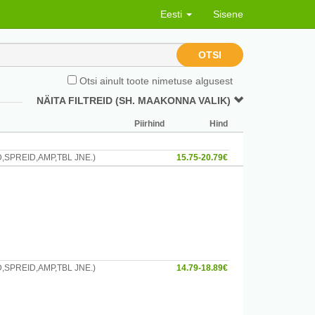
Eesti
Sisene
OTSI
Otsi ainult toote nimetuse algusest
NÄITA FILTREID (SH. MAAKONNA VALIK)
Piirhind
Hind
SPREID,AMP,TBL JNE.)
15.75-20.79€
SPREID,AMP,TBL JNE.)
14.79-18.89€