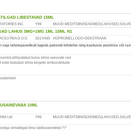
ATILGAD LIBESTAVAD 15ML
ATORIES INC.
Y99
MUUD MEDITSIINISEADMED(LAHUSED,SALVID,
GAD LAHUS 3MG+1MG 1ML 15ML N1
CEUTIKA D.O.O.
S01XA85
HÜPROMELLOOS+DEKSTRAAN
vaja tähelepanelikult lugeda pakendi infolehte ning kaebuste püsimise või ravi
droomist põhjustatud kuiva silma vaevuste ravi
 esile kutsutud silma kergete ärritusnähtude
asutamisel
amine katkestada ja konsulteerida silmaarstiga.
TUSAINEVABA 10ML
d enne tilgutamist silmast ära võtma ja ootama kümme kuni
tavad...
MA Ltd
Y99
MUUD MEDITSIINISEADMED(LAHUSED,SALVID,
iga silmatilgad ilma säilitusaineteta! /*/*