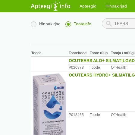
Apteegid
Hinnakirjad
Hinnakirjad
Tooteinfo
Toode
Tootekood
Toote tüüp
Tootja / müügi
OCUTEARS ALO+ SILMATILGAD
P020978
Toode
OffHealth
OCUTEARS HYDRO+ SILMATILG
P018465
Toode
OffHealth