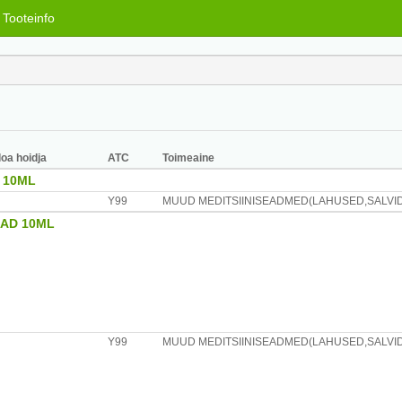
Tooteinfo
loa hoidja
ATC
Toimeaine
 10ML
Y99
MUUD MEDITSIINISEADMED(LAHUSED,SALVID,
AD 10ML
Y99
MUUD MEDITSIINISEADMED(LAHUSED,SALVID,