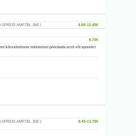
SPREID,AMP,TBL JNE.)
8.00-12.40€
9.70€
mi kõrvaltoimete tekkimisel pöörduda arsti või apteekri
SPREID,AMP,TBL JNE.)
9.45-13.79€