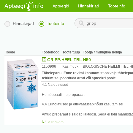
Apteegid
Hinnakirjad
Tooteinfo
Hinnakirjad
Tooteinfo
Toode
Tootekood
Toote tüüp
Tootja / müügiloa hoidja
GRIPP-HEEL TBL N50
1150906
Käsimüük
BIOLOGISCHE HEILMITTEL 
Tähelepanu! Enne ravimi kasutamist on vaja tähelepan
tekkimisel pöörduda arsti või apteekri poole.
4.1 Näidustused
Homöopaatiline preparaat.
4.4 Erihoiatused ja ettevaatusabinõud kasutamisel
Antud preparaat sisaldab laktoosi. Seda ei tohi manustad
pärilik galaktoositalumatus, laktaasidefitsiit või glükoos
Näita rohkem