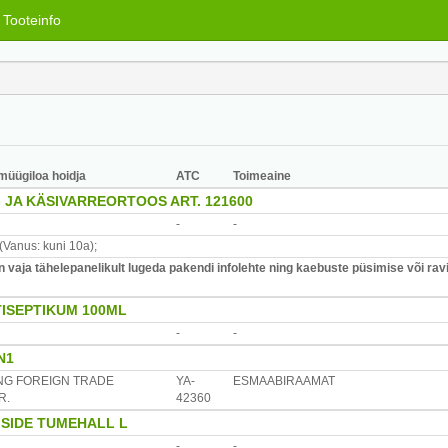
Tooteinfo
 müügiloa hoidja
ATC
Toimeaine
JA KÄSIVARREORTOOS ART. 121600
-
-
(Vanus: kuni 10a)
;
vaja tähelepanelikult lugeda pakendi infolehte ning kaebuste püsimise või ravi
TISEPTIKUM 100ML
-
-
N1
G FOREIGN TRADE
YA-
ESMAABIRAAMAT
R.
42360
ISIDE TUMEHALL L
-
-