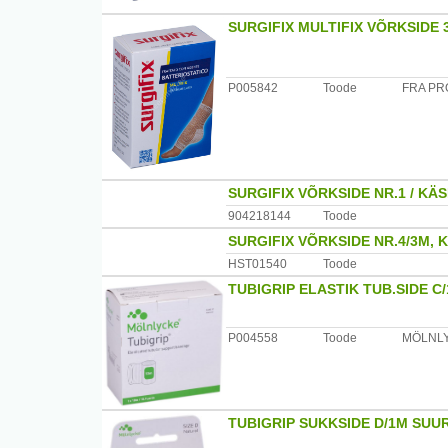
SURGIFIX MULTIFIX VÕRKSIDE 
P005842
Toode
FRA PR
SURGIFIX VÕRKSIDE NR.1 / KÄS
904218144
Toode
SURGIFIX VÕRKSIDE NR.4/3M, 
HST01540
Toode
TUBIGRIP ELASTIK TUB.SIDE C
P004558
Toode
MÖLNLY
TUBIGRIP SUKKSIDE D/1M SUU