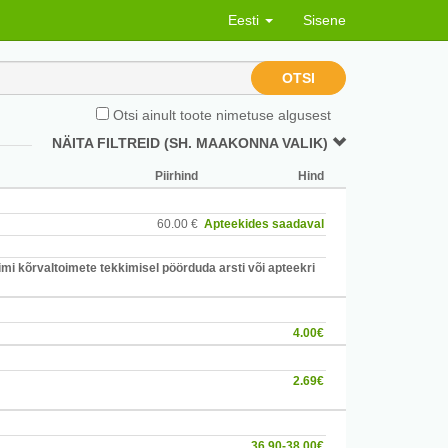
Eesti
Sisene
OTSI
Otsi ainult toote nimetuse algusest
NÄITA FILTREID (SH. MAAKONNA VALIK)
Piirhind
Hind
60.00 €
Apteekides saadaval
mi kõrvaltoimete tekkimisel pöörduda arsti või apteekri
4.00€
2.69€
36.90-38.00€