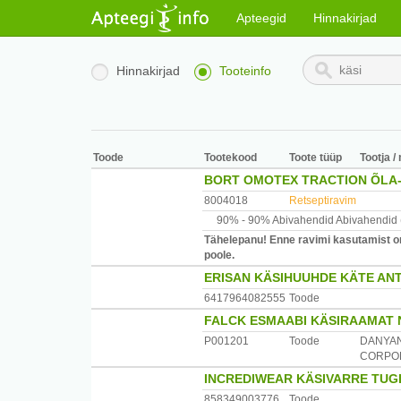
Apteegid
Hinnakirjad
Hinnakirjad
Tooteinfo
Toode
Tootekood
Toote tüüp
Tootja /
BORT OMOTEX TRACTION ÕLA- 
8004018
Retseptiravim
90% -
90% Abivahendid
Abivahendid
Tähelepanu! Enne ravimi kasutamist on 
poole.
ERISAN KÄSIHUUHDE KÄTE AN
6417964082555
Toode
FALCK ESMAABI KÄSIRAAMAT 
P001201
Toode
DANYAN
CORPO
INCREDIWEAR KÄSIVARRE TUG
858349003776
Toode