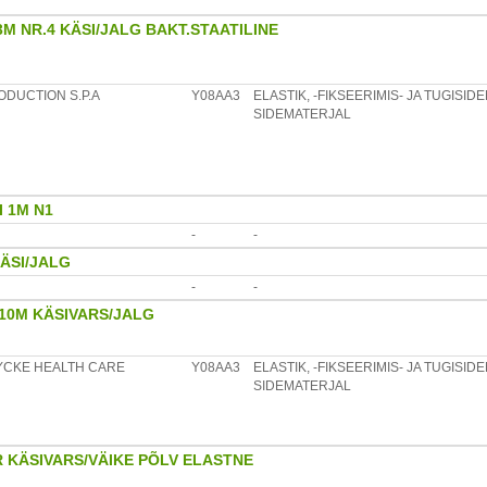
3M NR.4 KÄSI/JALG BAKT.STAATILINE
ODUCTION S.P.A
Y08AA3
ELASTIK, -FIKSEERIMIS- JA TUGISI
SIDEMATERJAL
I 1M N1
-
-
KÄSI/JALG
-
-
/10M KÄSIVARS/JALG
CKE HEALTH CARE
Y08AA3
ELASTIK, -FIKSEERIMIS- JA TUGISI
SIDEMATERJAL
R KÄSIVARS/VÄIKE PÕLV ELASTNE