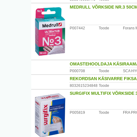
MEDRULL VÕRKSIDE NR.3 50CM
P007442
Toode
Forans 
OMASTEHOOLDAJA KÄSIRAAM
P000708
Toode
SCA HY
REKORDSAN KÄSIVARRE FIKSA
8032615234848
Toode
SURGIFIX MULTIFIX VÕRKSIDE 
P005819
Toode
FRA PR