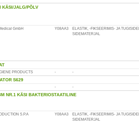
 KÄSI/JALG/PÕLV
Medical GmbH
Y08AA3
ELASTIK, -FIKSEERIMIS- JA TUGISI
SIDEMATERJAL
AT
GIENE PRODUCTS
-
-
ATOR S629
-
-
3M NR.1 KÄSI BAKTERIOSTAATILINE
ODUCTION S.P.A
Y08AA3
ELASTIK, -FIKSEERIMIS- JA TUGISI
SIDEMATERJAL