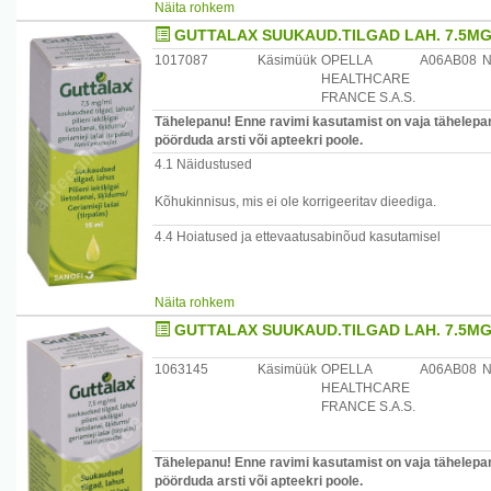
Näita rohkem
Lahustage 5-20 g pulbrit klaasis vees, taimetees või mah
GUTTALAX SUUKAUD.TILGAD LAH. 7.5MG
Päritoluriik: Soome
1017087
Käsimüük
OPELLA
A06AB08
N
Esindaja Eestis: Vitabalans Eesti OÜ
HEALTHCARE
FRANCE S.A.S.
Tähelepanu! Enne ravimi kasutamist on vaja tähelepane
pöörduda arsti või apteekri poole.
4.1 Näidustused
Kõhukinnisus, mis ei ole korrigeeritav dieediga.
4.4 Hoiatused ja ettevaatusabinõud kasutamisel
Näita rohkem
Nii nagu kõigi lahtistite puhul, ei tohi ka GUTTALAX'i ka
GUTTALAX SUUKAUD.TILGAD LAH. 7.5MG
pikkade perioodidena ilma kõhikinnisuse põhjuse väljasel
kasutamine võib põhjustada vedeliku ja elektrolüütide t
1063145
Käsimüük
OPELLA
A06AB08
N
Alla 10-aastastele lastele tohib GUTTALAX'i anda ainult ar
HEALTHCARE
FRANCE S.A.S.
1 ml tilgad sisaldavad 0,45 g sorbitooli, millest tulenev
täiskasvanuile ja üle 10-aastastele lastele soovitatav öö
Harvaesineva päriliku fruktoositalumatusega patsiendid e
Tähelepanu! Enne ravimi kasutamist on vaja tähelepane
pöörduda arsti või apteekri poole.