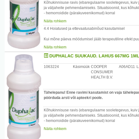
Kõhukinnisuse ravis (ebaregulaarne sooletegevus, kuiv j
ja väljaheite pehmendamiseks. Situatsioonid, kus kõhukin
- hemorroidide (pärakuveenikomud) korral
- kui teile on tehtud operatsioon jämesoole alaosa või p
Näita rohkem
4.4 Hoiatused ja ettevaatusabinõud kasutamisel
Hepaatilise ehk maksapuudulikkusest tingitud entsefalop
Kui mõne päeva möödumisel jääb terapeutiline efekt puud
Laktoosi talumatusega patsientidele tuleb määrata laktulo
Näita rohkem
Kõhukinnisuse raviks kasutatavad tavaannused ei mõjuta
hepaatilise (eel)kooma korral kasutatakse tunduvalt su
DUPHALAC SUUKAUD. LAHUS 667MG 1ML
diabeedihaigete ravimisel.
Laksatiive võib lastel kasutada ainult erandkorras ning s
1063224
Käsimüük
COOPER
A06AD11
L
Tuleb arvestada sooletühjenemise refleksi häirumise ohu
CONSUMER
HEALTH B.V.
See ravim sisaldab laktoosi, galaktoosi ja väikeses kogu
fruktoositalumatusega, laktaasi puudulikkuse või glükoo
tohi seda ravimit kasutada.
Tähelepanu! Enne ravimi kasutamist on vaja tähelepane
pöörduda arsti või apteekri poole.
Kõhukinnisuse ravis (ebaregulaarne sooletegevus, kuiv j
ja väljaheite pehmendamiseks. Situatsioonid, kus kõhukin
- hemorroidide (pärakuveenikomud) korral
- kui teile on tehtud operatsioon jämesoole alaosa või p
Näita rohkem
Maksapuudulikkusest tingitud entsefalopaatia raviks.