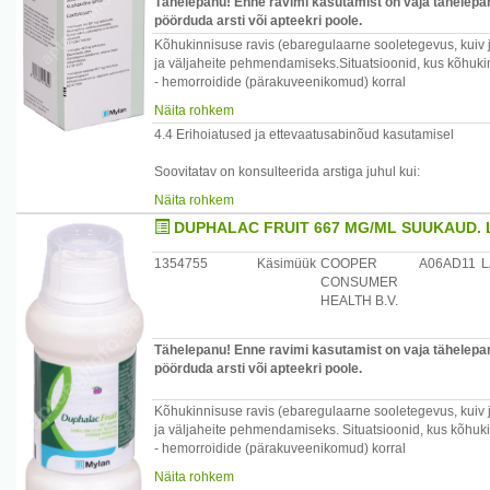
Tähelepanu! Enne ravimi kasutamist on vaja tähelepane
pöörduda arsti või apteekri poole.
Kõhukinnisuse ravis (ebaregulaarne sooletegevus, kuiv j
ja väljaheite pehmendamiseks.Situatsioonid, kus kõhukinn
- hemorroidide (pärakuveenikomud) korral
- kui teile on tehtud operatsioon jämesoole alaosa või p
Näita rohkem
4.4 Erihoiatused ja ettevaatusabinõud kasutamisel
Soovitatav on konsulteerida arstiga juhul kui:
- enne ravi alustamist esinevad ebaselge põhjusega v
Näita rohkem
- mõne päeva möödumisel ilmneb ebapiisav ravitoime.
DUPHALAC FRUIT 667 MG/ML SUUKAUD. 
Laktoositalumatusega patsientidele tuleb määrata laktuloo
1354755
Käsimüük
COOPER
A06AD11
L
CONSUMER
Kõhukinnisuse raviks kasutatavad tavaannused ei mõjuta
HEALTH B.V.
Laksatiivide kasutamine lastel on erandlik ja peab toimuma
Tähelepanu! Enne ravimi kasutamist on vaja tähelepane
Laktuloosi tuleb autosoomse retsessiivse päriliku fruktoo
pöörduda arsti või apteekri poole.
kasutada ettevaatusega.
Kõhukinnisuse ravis (ebaregulaarne sooletegevus, kuiv j
Tuleb arvestada sooletühjenemise refleksi häirumise ohu
ja väljaheite pehmendamiseks. Situatsioonid, kus kõhukin
- hemorroidide (pärakuveenikomud) korral
See ravim sisaldab laktoosi, galaktoosi ja väikeses kogu
- kui teile on tehtud operatsioon jämesoole alaosa või p
galaktoosi- või fruktoositalumatusega, laktaasipuudulikk
Näita rohkem
malabsorptsiooniga patsiendid ei tohi seda ravimit kasu