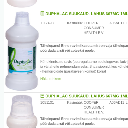
Duphalac Fruit sisaldab 0,4 mahu% etanooli (alkohol), st
DUPHALAC SUUKAUD. LAHUS 667MG 1ML
2 ml veinile annuse kohta. See on kahjulik alkoholismi p
arvestada rasedate, rinnaga toitvate naiste, laste ja kõr
1117493
Käsimüük
COOPER
A06AD11
L
epilepsiaga patsientide puhul.
CONSUMER
HEALTH B.V.
Gastro-kardiaalse sündroomiga (Roehmeld'i sündroom) p
ainult pärast seda kui nad on arstiga konsulteerinud. Ku
järgselt tekivad sümptomid nagu meteorism või puhitus, 
Tähelepanu! Enne ravimi kasutamist on vaja tähelepane
pöörduda arsti või apteekri poole.
Kohandamata annuste pikaajaline ja väärkasutus võib esi
tasakaaluhäire.
Kõhukinnisuse ravis (ebaregulaarne sooletegevus, kuiv j
ja väljaheite pehmendamiseks. Situatsioonid, kus kõhukin
- hemorroidide (pärakuveenikomud) korral
- kui teile on tehtud operatsioon jämesoole alaosa või p
Näita rohkem
Hepaatilise ehk maksapuudulikkusest tingitud entsefalop
DUPHALAC SUUKAUD. LAHUS 667MG 1ML
1051131
Käsimüük
COOPER
A06AD11
L
CONSUMER
HEALTH B.V.
Tähelepanu! Enne ravimi kasutamist on vaja tähelepane
pöörduda arsti või apteekri poole.