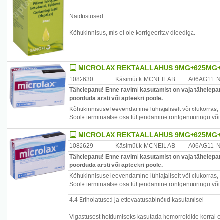
Näidustused
Kõhukinnisus, mis ei ole korrigeeritav dieediga.
MICROLAX REKTAALLAHUS 9MG+625MG+
1082630
Käsimüük
MCNEIL AB
A06AG11
N
Tähelepanu! Enne ravimi kasutamist on vaja tähelepane
pöörduda arsti või apteekri poole.
Kõhukinnisuse leevendamine lühiajaliselt või olukorras, 
Soole terminaalse osa tühjendamine röntgenuuringu või 
MICROLAX REKTAALLAHUS 9MG+625MG+
1082629
Käsimüük
MCNEIL AB
A06AG11
N
Tähelepanu! Enne ravimi kasutamist on vaja tähelepane
pöörduda arsti või apteekri poole.
Kõhukinnisuse leevendamine lühiajaliselt või olukorras, 
Soole terminaalse osa tühjendamine röntgenuuringu või 
4.4 Erihoiatused ja ettevaatusabinõud kasutamisel
Vigastusest hoidumiseks kasutada hemorroidide korral ett