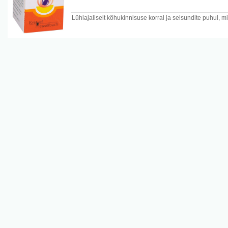
Lühiajaliselt kõhukinnisuse korral ja seisundite puhul, m