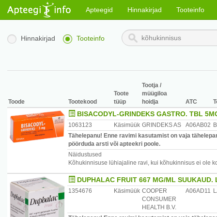
Apteegid
Hinnakirjad
Tooteinfo
Hinnakirjad
Tooteinfo
Tootja /
Toote
müügiloa
Toode
Tootekood
tüüp
hoidja
ATC
T
BISACODYL-GRINDEKS GASTRO. TBL 5M
1063123
Käsimüük
GRINDEKS AS
A06AB02
B
Tähelepanu! Enne ravimi kasutamist on vaja tähelepane
pöörduda arsti või apteekri poole.
Näidustused
Kõhukinnisuse lühiajaline ravi, kui kõhukinnisus ei ole k
DUPHALAC FRUIT 667 MG/ML SUUKAUD. 
1354676
Käsimüük
COOPER
A06AD11
L
CONSUMER
HEALTH B.V.