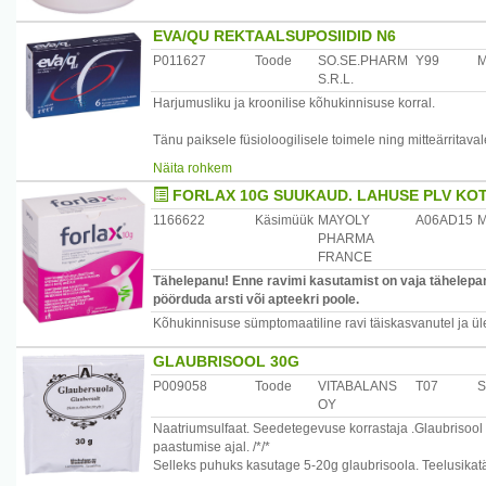
EVA/QU REKTAALSUPOSIIDID N6
P011627
Toode
SO.SE.PHARM
Y99
M
S.R.L.
Harjumusliku ja kroonilise kõhukinnisuse korral.
Tänu paiksele füsioloogilisele toimele ning mitteärritav
eriti hea kasutada:
Näita rohkem
- raseduse ja imetamise ajal
FORLAX 10G SUUKAUD. LAHUSE PLV KOT
- voodihaigetel
- liikumispuudega inimestel
1166622
Käsimüük
MAYOLY
A06AD15
- eakatel
PHARMA
- neuroloogilise haigusega patsientidel
FRANCE
- enne operatsiooni või diagnostilisi protseduure
Tähelepanu! Enne ravimi kasutamist on vaja tähelepane
- reisimisel tekkiva kõhukinnisuse kiireks ja tõhusaks l
pöörduda arsti või apteekri poole.
Kõhukinnisuse sümptomaatiline ravi täiskasvanutel ja üle 
Kasutamine: täiskasvanutele ja lastele alates 12. eluaas
asetamist lahustub suposiit 3 kuni 4 minuti jooksul, er
GLAUBRISOOL 30G
Lahustunud suposiit pehmendab roojamassi. Mikromullides
teket. Soodustab normaalse soolefunktsiooni taastumist. E
P009058
Toode
VITABALANS
T07
S
OY
Pakend: 6 suposiiti karbis.
Naatriumsulfaat. Seedetegevuse korrastaja .Glaubrisoo
paastumise ajal. /*/*
Tootja: So.Se.PHARM S.r.l., Itaalia.
Selleks puhuks kasutage 5-20g glaubrisoola. Teelusikatäi
Maaletooja: Miecys-Pharm OÜ, Pärnu mnt 501, 76401 Har
Suhkruvaba, laktoosivaba, gluteenivaba, pärmivaba.