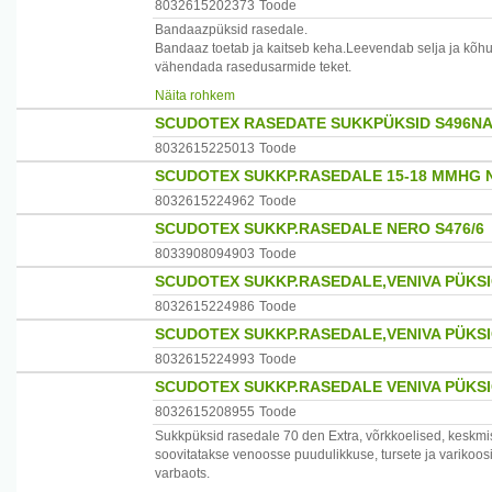
8032615202373
Toode
Bandaazpüksid rasedale.
Bandaaz toetab ja kaitseb keha.Leevendab selja ja kõhul
vähendada rasedusarmide teket.
Näita rohkem
Koostis:puuvill 36%,polüamiid 46%,elastaan 18%.
SCUDOTEX RASEDATE SUKKPÜKSID S496NA
Suurus 7 puusaümbermõõt 116-124cm.
8032615225013
Toode
SCUDOTEX SUKKP.RASEDALE 15-18 MMHG N
Tootja:Itaalia
8032615224962
Toode
Maaletooja :EPP AS,tel.4330910,e-post epp@epp.ee
SCUDOTEX SUKKP.RASEDALE NERO S476/6
8033908094903
Toode
SCUDOTEX SUKKP.RASEDALE,VENIVA PÜKSI
8032615224986
Toode
SCUDOTEX SUKKP.RASEDALE,VENIVA PÜKSI
8032615224993
Toode
SCUDOTEX SUKKP.RASEDALE VENIVA PÜKSI
8032615208955
Toode
Sukkpüksid rasedale 70 den Extra, võrkkoelised, kesk
soovitatakse venoosse puudulikkuse, tursete ja varikoo
varbaots.