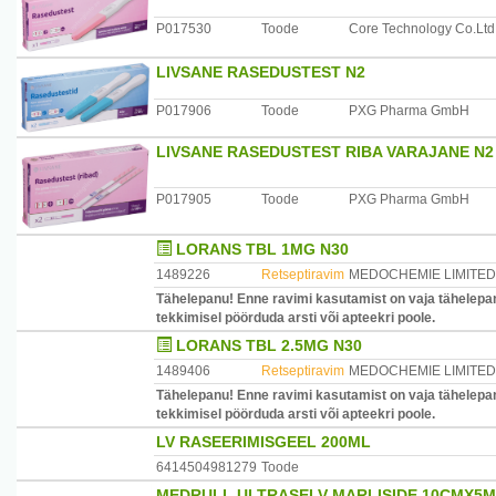
P017530
Toode
Core Technology Co.Ltd
LIVSANE RASEDUSTEST N2
P017906
Toode
PXG Pharma GmbH
LIVSANE RASEDUSTEST RIBA VARAJANE N2
P017905
Toode
PXG Pharma GmbH
LORANS TBL 1MG N30
1489226
Retseptiravim
MEDOCHEMIE LIMITED
Tähelepanu! Enne ravimi kasutamist on vaja tähelepan
tekkimisel pöörduda arsti või apteekri poole.
LORANS TBL 2.5MG N30
1489406
Retseptiravim
MEDOCHEMIE LIMITED
Tähelepanu! Enne ravimi kasutamist on vaja tähelepan
tekkimisel pöörduda arsti või apteekri poole.
LV RASEERIMISGEEL 200ML
6414504981279
Toode
MEDRULL ULTRASELV MARLISIDE 10CMX5M