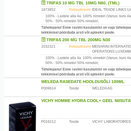
TRIFAS 10 MG TBL 10MG N60, (TML)
1873852
Retseptiravim
IDEAL TRADE LINKS U
100% -
Lastele alla 4a.
100% nimekiri
(Vanus: kuni 4a
50% -
50% nimekiri
50% nimekiri
;
Tähelepanu! Enne ravimi kasutamist on vaja tähelepan
tekkimisel pöörduda arsti või apteekri poole.
TRIFAS 200 MG TBL 200MG N30
1032321
Retseptiravim
MENARINI INTERNATI
OPERATIONS LUXEMBO
100% -
Lastele alla 4a.
100% nimekiri
(Vanus: kuni 4a
50% -
50% nimekiri
50% nimekiri
;
Tähelepanu! Enne ravimi kasutamist on vaja tähelepan
tekkimisel pöörduda arsti või apteekri poole.
WELEDA RASEDATE HOOLDUSÕLI 100ML
P009614
Toode
WELEDA AG
VICHY HOMME HYDRA COOL+ GEEL NIISUTA
P016212
Toode
VICHY LABORATOIRES