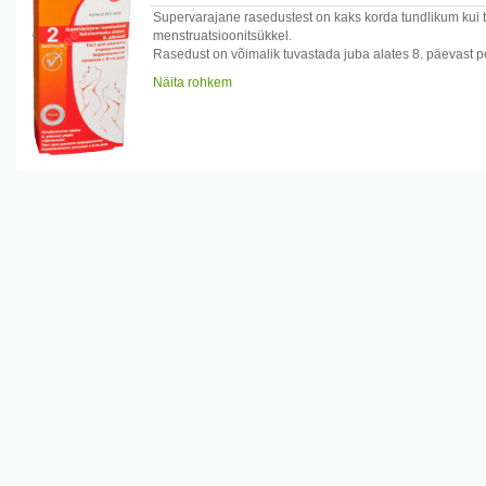
Supervarajane rasedustest on kaks korda tundlikum kui 
menstruatsioonitsükkel.
Rasedust on võimalik tuvastada juba alates 8. päevast pe
HCG/L või
Näita rohkem
kõrgem. Esmase hommikuse uriiniga tehtav test annab va
Pakend sisaldab: kasutusjuhendit, tulemuste lugemise ju
Enne testi sooritamist lugege hoolikalt juhendit!
Hoiatused: Hoidke lastele kättesaamatus kohas! Ärge kasu
testpulka
osadeks. Ainult välispidiseks kasutamiseks!
Tootjamaa: Austria
Maaletooja : Selfdiagnostics OÜ Pärnu mnt. 27-1, Tallin
www.tervisetestid.ee