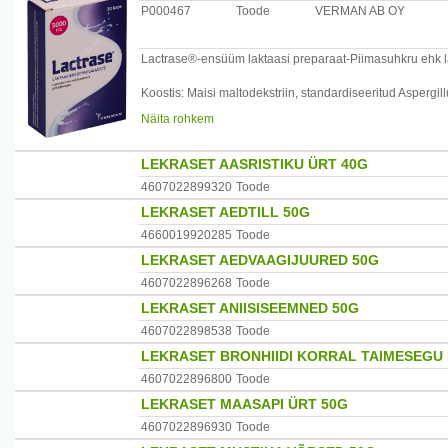
P000467
Toode
VERMAN AB OY
Annustamine: 1-2 kapslit enne laktoosi sisaldava toidu s
Hoida lastele kättesaamatus kohas.
Lactrase®-ensüüm laktaasi preparaat-Piimasuhkru ehk l
Säilitada toatemperatuuril (+15C - +25C)
Koostis: Maisi maltodekstriin, standardiseeritud Aspergi
stabilisaator
Näita rohkem
Tootja: Oy Verman Ab, Soome
E470b.
Esindaja Eestis: Verman-Pharma OÜ
Lactrase sisaldab standardiseeritud ensüüm laktaasi. En
LEKRASET AASRISTIKU ÜRT 40G
galatoosiks.
4607022899320
Toode
LEKRASET AEDTILL 50G
Annustamine: 1-2 kapslit enne laktoosi sisaldava toidu s
4660019920285
Toode
Hoida lastele kättesaamatus kohas.
LEKRASET AEDVAAGIJUURED 50G
Säilitada toatemperatuuril (+15?C - +25?C)
4607022896268
Toode
LEKRASET ANIISISEEMNED 50G
Tootja: Oy Verman Ab, Soome
4607022898538
Toode
Esindaja Eestis: Verman-Pharma OÜ
LEKRASET BRONHIIDI KORRAL TAIMESEGU 
4607022896800
Toode
LEKRASET MAASAPI ÜRT 50G
4607022896930
Toode