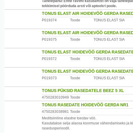
Tähelepanu! Enne ravimi kasutamist on vaja tähelepan
tekkimisel pöörduda arsti või apteekri poole.
TONUS ELAST AIR HOIDEVÖÖ GERDA RASED
P019374
Toode
TONUS ELAST SIA
TONUS ELAST AIR HOIDEVÖÖ GERDA RASED
P019375
Toode
TONUS ELAST SIA
TONUS ELAST HOIDEVÖÖ GERDA RASEDATEL
P019372
Toode
TONUS ELAST SIA
TONUS ELAST HOIDEVÖÖ GERDA RASEDATEL
P019373
Toode
TONUS ELAST SIA
TONUS PÜKSID RASEDATELE BEEZ 5 XL
4750283010949
Toode
TONUS RASEDATE HOIDEVÖÖ GERDA NR1
4750283038981
Toode
Meditsiiniline elastne toestav vöö.
Kasutatakse selja alaosa koormuse vähendamiseks ja k
rasedusperioodil.