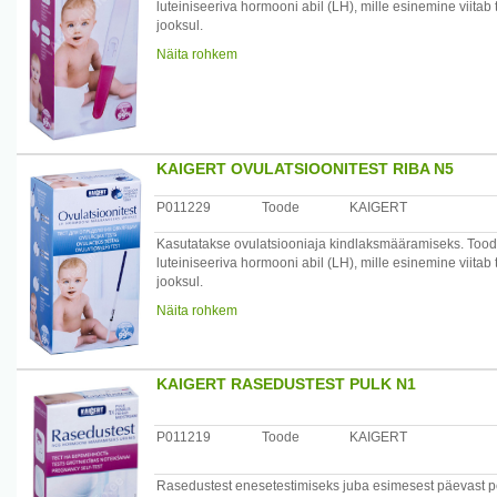
luteiniseeriva hormooni abil (LH), mille esinemine viitab
jooksul.
Test sisaldab kombinatsiooni antigeenidest, sh luteinis
Näita rohkem
põhineb antigeeni kahekordsel sandwich-meetodil ja imm
uriinist.
/*/*
Iga pakend sisaldab ühte pulka. Iga karp sisaldab viit pa
Meditsiiniseade. Hoolikalt lugege läbi kasutusjuhend.
KAIGERT OVULATSIOONITEST RIBA N5
Tootja: AS Kaigert,Haigla 4a, Maardu linn, Harju maako
P011229
Toode
KAIGERT
Kasutatakse ovulatsiooniaja kindlaksmääramiseks. Too
luteiniseeriva hormooni abil (LH), mille esinemine viitab
jooksul.
Test sisaldab kombinatsiooni antigeenidest, sh luteinis
Näita rohkem
põhineb antigeeni kahekordsel sandwich-meetodil ja imm
uriinist.
/*/*
KAIGERT RASEDUSTEST PULK N1
Iga pakend sisaldab 5 riba. Meditsiiniseade. Hoolikalt l
Tootja: AS Kaigert,Haigla 4a, Maardu linn, Harju maako
P011219
Toode
KAIGERT
Rasedustest enesetestimiseks juba esimesest päevast pea