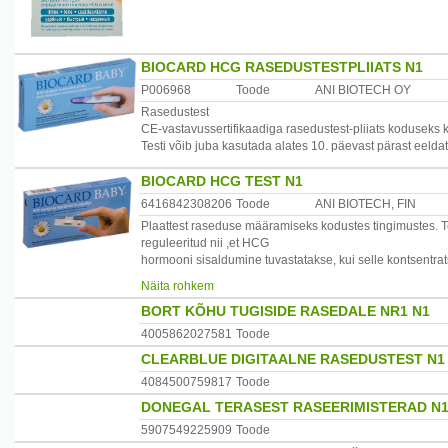
BIOCARD HCG RASEDUSTESTPLIIATS N1
P006968
Toode
ANI BIOTECH OY
Rasedustest
CE-vastavussertifikaadiga rasedustest-pliiats koduseks k
Testi võib juba kasutada alates 10. päevast pärast eeldat
BIOCARD HCG TEST N1
6416842308206
Toode
ANI BIOTECH, FIN
Plaattest raseduse määramiseks kodustes tingimustes. Te
reguleeritud nii ,et HCG
hormooni sisaldumine tuvastatakse, kui selle kontsentrat
tasemele 10.
Näita rohkem
päeval pärast rasestumist.
BORT KÕHU TUGISIDE RASEDALE NR1 N1
Pakend sisaldab: vaakumpakendit, milles on ühekordseks 
4005862027581
Toode
Enne testi läbiviimist loe hoolikalt kasutusjuhendit!
CLEARBLUE DIGITAALNE RASEDUSTEST N1
Ettevaatusabinõud ja kasutuspiirangud:
4084500759817
Toode
Kui ei järgita täpselt kasutusjuhiseid, võib test anda va
DONEGAL TERASEST RASEERIMISTERAD N
Päris raseduse alguses jäävad HCG kontsentratsioonid ur
uriiniproov on
5907549225909
Toode
liiga tugevasti lahjendatud , võib HCG hulk olla mittekül