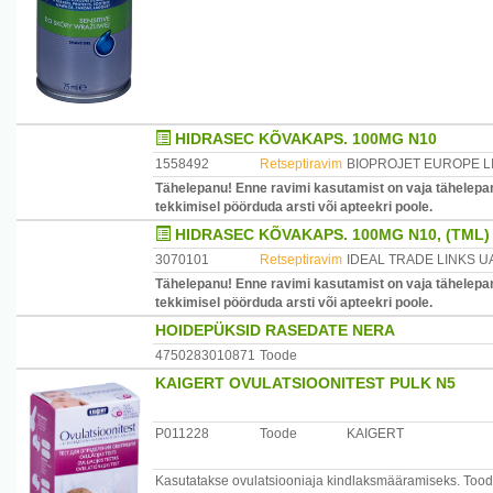
HIDRASEC KÕVAKAPS. 100MG N10
1558492
Retseptiravim
BIOPROJET EUROPE L
Tähelepanu! Enne ravimi kasutamist on vaja tähelepan
tekkimisel pöörduda arsti või apteekri poole.
HIDRASEC KÕVAKAPS. 100MG N10, (TML)
3070101
Retseptiravim
IDEAL TRADE LINKS U
Tähelepanu! Enne ravimi kasutamist on vaja tähelepan
tekkimisel pöörduda arsti või apteekri poole.
HOIDEPÜKSID RASEDATE NERA
4750283010871
Toode
KAIGERT OVULATSIOONITEST PULK N5
P011228
Toode
KAIGERT
Kasutatakse ovulatsiooniaja kindlaksmääramiseks. Too