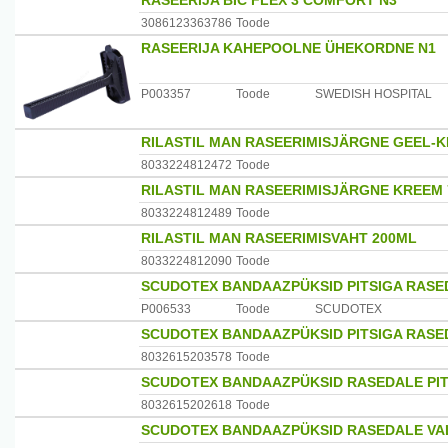
RASEERIJA BIC FLEX 3 COMFORT N3
3086123363786
Toode
RASEERIJA KAHEPOOLNE ÜHEKORDNE N1
P003357
Toode
SWEDISH HOSPITAL
RILASTIL MAN RASEERIMISJÄRGNE GEEL-
8033224812472
Toode
RILASTIL MAN RASEERIMISJÄRGNE KREEM
8033224812489
Toode
RILASTIL MAN RASEERIMISVAHT 200ML
8033224812090
Toode
SCUDOTEX BANDAAZPÜKSID PITSIGA RASED
P006533
Toode
SCUDOTEX
SCUDOTEX BANDAAZPÜKSID PITSIGA RASED
8032615203578
Toode
SCUDOTEX BANDAAZPÜKSID RASEDALE PIT
8032615202618
Toode
SCUDOTEX BANDAAZPÜKSID RASEDALE VAL