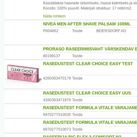
Kasutatakse haavade sidumiseks, haava katmiseks ja si
Koostis: 100% puuvill. Materjali struktuur: 17 niiti/cm2.
Tootja: Forans Eesti AS, Eesti
Näita rohkem
NIVEA MEN AFTER SHAVE PALSAM 100ML
P004862
Toode
BEIERSDORF AG
PRORASO RASEERIMISVAHT VÄRSKENDAV 
80199137
Toode
RASEDUSTEST CLEAR CHOICE EASY TEST
4260363470179
Toode
RASEDUSTEST CLEAR CHOICE EASY UUS
4260363471879
Toode
RASEDUSTEST FORMULA VITALE VARAJANE
6970277510035
Toode
RASEDUSTEST FORMULA VITALE VARAJANE
6970277510073
Toode