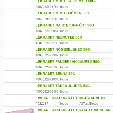
LEKRASET MUSTIKA VÕRSED 50G
4607022896763
Toode
LEKRASET MUSTKÖÖMEN 50G
4660019921763
Toode
LEKRASET NAISTEPUNA ÜRT 50G
4607022899054
Toode
LEKRASET NEERUTEE 50G
4607022897739
Toode
LEKRASET NÕGESELEHED 50G
4607022899382
Toode
LEKRASET PALDERJANIJUURED 50G
4607022898705
Toode
LEKRASET SENNA 50G
4607022899832
Toode
LEKRASET TAKJA JUURED 50G
4607022896435
Toode
LIVSANE RASEDUSTEST DIGITAALNE N1
P022137
Toode
AllTest Biotech
LIVSANE RASEDUSTEST KASETT VARAJANE