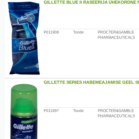
GILLETTE BLUE II RASEERIJA ÜHEKORDNE 
Säilitamine: temperatuuril +2-+27kraadi.
Tootjamaa: Soome
Maaletooja: OÜ Loodustoode , telef. 6660091
P011908
Toode
PROCTER&GAMBLE
PHARMACEUTICALS
GILLETTE SERIES HABEMEAJAMISE GEEL S
P011897
Toode
PROCTER&GAMBLE
PHARMACEUTICALS