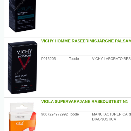
VICHY HOMME RASEERIMISJÄRGNE PALSA
P013205
Toode
VICHY LABORATOIRES
VIOLA SUPERVARAJANE RASEDUSTEST N1
9007224972992
Toode
MANUFACTURER CAR
DIAGNOSTICA