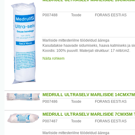
P007488
Toode
FORANS EESTI AS
Marliside mittesteriilne töödeldud äärega
Kasutatakse haavade sidumiseks, haava katmiseks ja si
Koostis: 100% puuvill. Materjali struktuur: 17 niiti/cm2.
Tootja: Forans Eesti AS, Eesti
Näita rohkem
MEDRULL ULTRASELV MARLISIDE 14CMX7M
P007486
Toode
FORANS EESTI AS
MEDRULL ULTRASELV MARLISIDE 7CMX5M 
P007487
Toode
FORANS EESTI AS
Marliside mittesteriilne töödeldud äärega