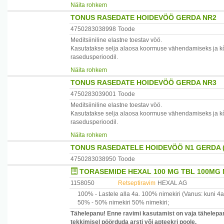
Näita rohkem
Värv:valge,beez.
TONUS RASEDATE HOIDEVÖÖ GERDA NR2
Koostis:lateks 42%,polüester 39%,puuvill 19%
4750283038998
Toode
Meditsiiniline elastne toestav vöö.
Suurus 1 puusaümbermõõt 68-80 cm
Kasutatakse selja alaosa koormuse vähendamiseks ja k
rasedusperioodil.
Tootja:Läti
Näita rohkem
Värv:valge,beez.
Maaletooja:Paira AS,Pae 8,Tallinn ,tel.6002447,e-post p
TONUS RASEDATE HOIDEVÖÖ GERDA NR3
Koostis:lateks 42%,polüester 39%,puuvill 19%
4750283039001
Toode
Meditsiiniline elastne toestav vöö.
Suurus 2 puusaümbermõõt 80-100 cm
Kasutatakse selja alaosa koormuse vähendamiseks ja k
rasedusperioodil.
Tootja:Läti
Näita rohkem
Värv:valge,beez.
Maaletooja:Paira AS,Pae 8,Tallinn ,tel.6002447,e-post p
TONUS RASEDATELE HOIDEVÖÖ N1 GERDA 
Koostis:lateks 42%,polüester 39%,puuvill 19%
4750283038950
Toode
TORASEMIDE HEXAL 100 MG TBL 100MG 
Suurus 3 puusaümbermõõt 100-120 cm
1158050
Retseptiravim
HEXAL AG
Tootja:Läti
100% -
Lastele alla 4a.
100% nimekiri
(Vanus: kuni 4a
50% -
50% nimekiri
50% nimekiri
;
Maaletooja:Paira AS,Pae 8,Tallinn ,tel.6002447,e-post p
Tähelepanu! Enne ravimi kasutamist on vaja tähelepan
tekkimisel pöörduda arsti või apteekri poole.