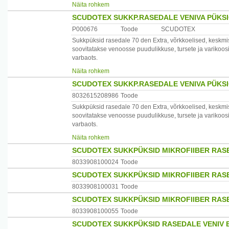
Koostis:82%polüamiidi,18%elastaani
Näita rohkem
SCUDOTEX SUKKP.RASEDALE VENIVA PÜKSI
N- Nero - must. D- Daino - helepruun.
P000676
Toode
SCUDOTEX
Scudotexi suurusnumber 2 Kinga number 36-37. Kaal k
Sukkpüksid rasedale 70 den Extra, võrkkoelised, kesk
soovitatakse venoosse puudulikkuse, tursete ja varikoo
Päritoluriik: Itaalia
varbaots.
Koostis:82%polüamiidi,18%elastaani
Maaletooja: EPP AS, Pärnu mnt 7a, 69103 Karksi-Nuia, 
Näita rohkem
SCUDOTEX SUKKP.RASEDALE VENIVA PÜKSI
N- Nero - must. D- Daino - helepruun.
8032615208986
Toode
Scudotexi suurusnumber 4 Kinga number 38-40. Kaal k
Sukkpüksid rasedale 70 den Extra, võrkkoelised, kesk
soovitatakse venoosse puudulikkuse, tursete ja varikoo
Päritoluriik: Itaalia
varbaots.
Koostis:82%polüamiidi,18%elastaani
Maaletooja: EPP AS, Pärnu mnt 7a, 69103 Karksi-Nuia, 
Näita rohkem
SCUDOTEX SUKKPÜKSID MIKROFIIBER RASE
N- Nero - must. D- Daino - helepruun.
8033908100024
Toode
Scudotexi suurusnumber 5 Kinga number 40-41. Kaal k
SCUDOTEX SUKKPÜKSID MIKROFIIBER RASE
Päritoluriik: Itaalia
8033908100031
Toode
SCUDOTEX SUKKPÜKSID MIKROFIIBER RASE
Maaletooja: EPP AS, Pärnu mnt 7a, 69103 Karksi-Nuia, 
8033908100055
Toode
SCUDOTEX SUKKPÜKSID RASEDALE VENIV ES