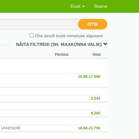
Eesti
Sisene
OTSI
Otsi ainult toote nimetuse algusest
NÄITA FILTREID (SH. MAAKONNA VALIK)
Piirhind
Hind
10.98-17.09€
2.24€
8.20€
 VAHENDID
18.68-21.79€