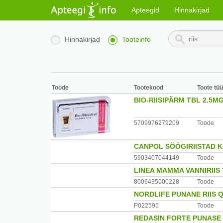
Apteegid
Hinnakirjad
Hinnakirjad
Tooteinfo
Toode
Tootekood
Toote tü
BIO-RIISIPÄRM TBL 2.5M
5709976279209
Toode
CANPOL SÖÖGIRIISTAD 
5903407044149
Toode
LINEA MAMMA VANNIRIIS 
8006435000228
Toode
NORDLIFE PUNANE RIIS 
P022595
Toode
REDASIN FORTE PUNASE R