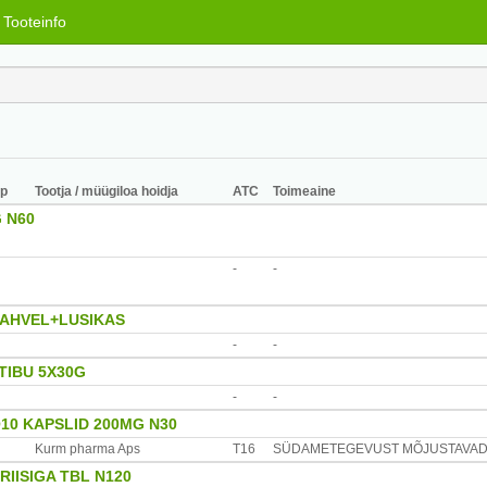
Tooteinfo
üp
Tootja / müügiloa hoidja
ATC
Toimeaine
G N60
-
-
KAHVEL+LUSIKAS
-
-
TIBU 5X30G
-
-
Q10 KAPSLID 200MG N30
Kurm pharma Aps
T16
SÜDAMETEGEVUST MÕJUSTAVAD
IISIGA TBL N120