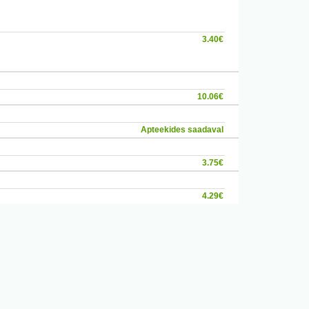
larõnga läbimõõt on ligikaudu
kaela, moodustades veekindla
3.40€
delisse, samas võimaldada õhu
utamise ajal takistada lahuse
pster on praktiline, mugav,
ga. Põhjaliku puhastuse
10.06€
Apteekides saadaval
3.75€
4.29€