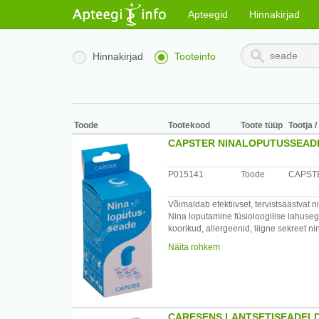
Apteegid
Hinnakirjad
Hinnakirjad
Tooteinfo
Toode
Tootekood
Toote tüüp
Tootja 
CAPSTER NINALOPUTUSSEAD
P015141
Toode
CAPST
Võimaldab efektiivset, tervistsäästvat n
Nina loputamine füsioloogilise lahuseg
koorikud, allergeenid, liigne sekreet n
Näita rohkem
Lisaks sellele aitab nina loputamine t
nina või nina kõrvalkoobaste operatsio
Capster sobib sagedaseks ning pikaajal
emadele ning lastele, kes ise või vane
ühe esimese meetodina, kui esineb mõni
CARESENS LANTSETISEADELD