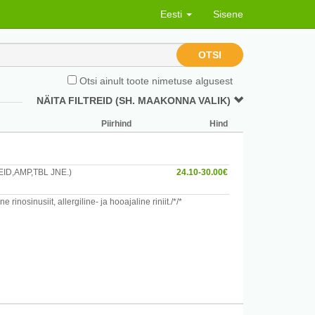
Eesti
Sisene
OTSI
Otsi ainult toote nimetuse algusest
NÄITA FILTREID (SH. MAAKONNA VALIK)
Piirhind
Hind
D,AMP,TBL JNE.)
24.10-30.00€
nosinusiit, allergiline- ja hooajaline riniit./*/*
 või ninatilkade manustamist.
hutu lapseootel ja imetavatele
v arstide ja apteekrite poolt