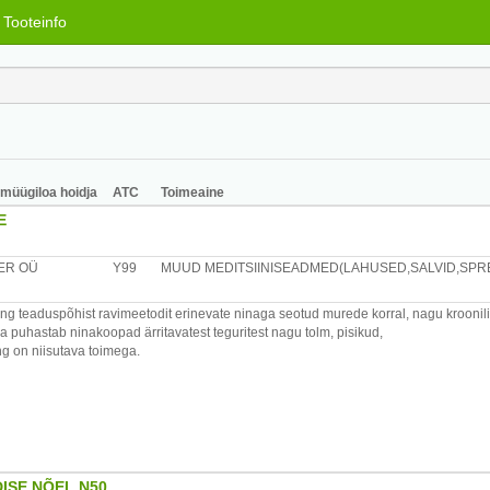
Tooteinfo
/ müügiloa hoidja
ATC
Toimeaine
E
ER OÜ
Y99
MUUD MEDITSIINISEADMED(LAHUSED,SALVID,SPREI
ing teaduspõhist ravimeetodit erinevate ninaga seotud murede korral, nagu krooniline ri
a puhastab ninakoopad ärritavatest teguritest nagu tolm, pisikud,
ing on niisutava toimega.
aastada limaskesta loomuliku funktsiooni peale
oni. Capsterit võib kasutada samaaegselt või ka pärast pikaajalisemat ninapihustite
iseks kasutamiseks 2-3 korda päevas või vastavalt arsti soovitusele. Capster on o
mate abiga nina loputamisega hakkama saavad. Nina loputamine on rangelt soovitata
 ülalnimetatud teguritest või kui hingamine läbi nina on raskendatud.
ISE NÕEL N50